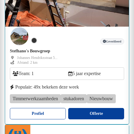
Geverifieerd
Stefhano's Bouwgroep
Johannes Hendrikxstraat 5...
Afstand: 2 km
Team: 1
5 jaar expertise
Populair: 49x bekeken deze week
Timmerwerkzaamheden
stukadoren
Nieuwbouw
Profiel
Offerte