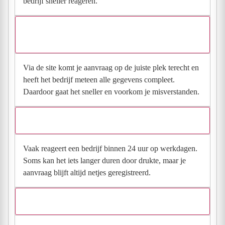
bedrijf sneller reageren.
Waarom moet de aanvraag via de site en niet via
direct contact?
Via de site komt je aanvraag op de juiste plek terecht en
heeft het bedrijf meteen alle gegevens compleet.
Daardoor gaat het sneller en voorkom je misverstanden.
Hoe snel krijg ik reactie op mijn aanvraag?
Vaak reageert een bedrijf binnen 24 uur op werkdagen.
Soms kan het iets langer duren door drukte, maar je
aanvraag blijft altijd netjes geregistreerd.
Wat moet ik invullen voor een goede prijsindicatie?