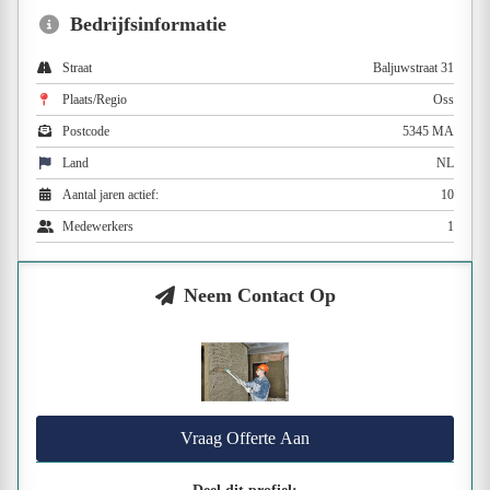
Bedrijfsinformatie
Straat
Baljuwstraat 31
Plaats/Regio
Oss
Postcode
5345 MA
Land
NL
Aantal jaren actief:
10
Medewerkers
1
Neem Contact Op
Vraag Offerte Aan