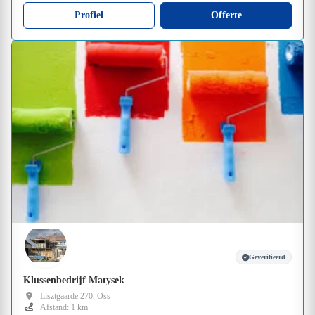
Profiel
Offerte
Geverifieerd
Klussenbedrijf Matysek
Lisztgaarde 270, Oss
Afstand: 1 km