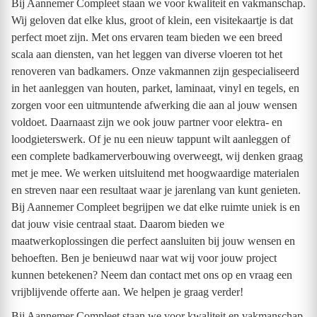
Bij Aannemer Compleet staan we voor kwaliteit en vakmanschap.
Wij geloven dat elke klus, groot of klein, een visitekaartje is dat
perfect moet zijn. Met ons ervaren team bieden we een breed
scala aan diensten, van het leggen van diverse vloeren tot het
renoveren van badkamers. Onze vakmannen zijn gespecialiseerd
in het aanleggen van houten, parket, laminaat, vinyl en tegels, en
zorgen voor een uitmuntende afwerking die aan al jouw wensen
voldoet. Daarnaast zijn we ook jouw partner voor elektra- en
loodgieterswerk. Of je nu een nieuw tappunt wilt aanleggen of
een complete badkamerverbouwing overweegt, wij denken graag
met je mee. We werken uitsluitend met hoogwaardige materialen
en streven naar een resultaat waar je jarenlang van kunt genieten.
Bij Aannemer Compleet begrijpen we dat elke ruimte uniek is en
dat jouw visie centraal staat. Daarom bieden we
maatwerkoplossingen die perfect aansluiten bij jouw wensen en
behoeften. Ben je benieuwd naar wat wij voor jouw project
kunnen betekenen? Neem dan contact met ons op en vraag een
vrijblijvende offerte aan. We helpen je graag verder!
Bij Aannemer Compleet staan we voor kwaliteit en vakmanschap.