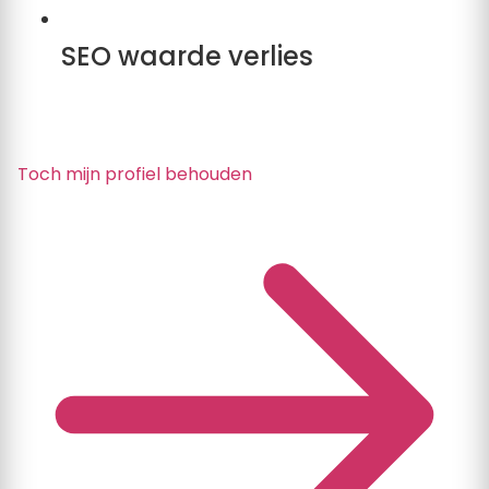
SEO waarde verlies
U verliest de sterke backlink vanaf Klustarief.nl
die uw eigen website hoger laat scoren.
Toch mijn profiel behouden