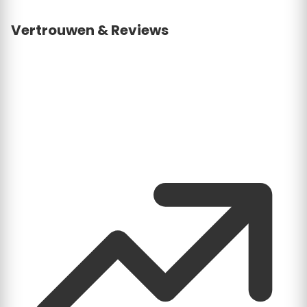
Vertrouwen & Reviews
Consumenten zoeken bevestiging. Een profiel met
geverifieerde gegevens en eventuele reviews straalt
betrouwbaarheid en professionaliteit uit.