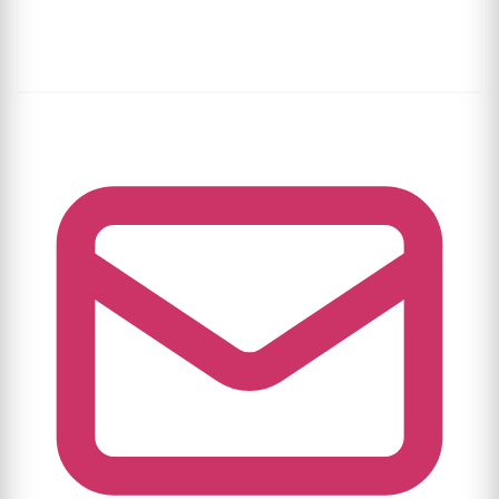
Wij verifiëren uw aanvraag. Indien legitiem, wordt uw
profiel en alle bijbehorende data binnen 5
werkdagen permanent verwijderd.