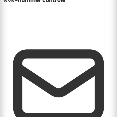
KvK-nummer controle
We koppelen elk verzoek aan het officiële
handelsregister om te verifiëren dat het bedrijf
bestaat.