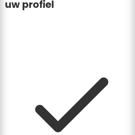
uw profiel
Neem de controle over hoe uw bedrijf wordt
gepresenteerd. Door uw profiel te claimen, krijgt u
toegang tot ons dashboard en kunt u direct
reageren op klusaanvragen.