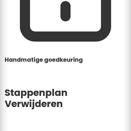
Handmatige goedkeuring
Ons team bekijkt elk claim- of verwijderverzoek
persoonlijk voordat wijzigingen live gaan.
Stappenplan
Verwijderen
Volg deze stappen als u definitief besluit om uw
zichtbaarheid te beëindigen.