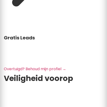
Gratis Leads
U betaalt geen abonnementskosten. U ontvangt
meldingen van klussen in uw buurt. U bepaalt zelf of
u reageert.
Overtuigd? Behoud mijn profiel
→
Veiligheid voorop
Bij Klustarief nemen we de veiligheid van zowel
consumenten als bedrijven serieus. Daarom voeren
we handmatige checks uit bij elke wijziging.