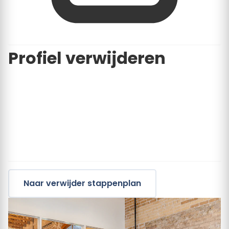
Profiel verwijderen
Is uw bedrijf gestopt of wilt u niet zichtbaar zijn op
Klustarief.nl? U kunt eenvoudig een verzoek indienen.
Let op: Gevolg van verwijdering
Na verwijdering
kunnen consumenten u niet meer vinden via ons
platform. U verliest uw opgebouwde SEO-waarde en
mist potentiële opdrachten.
Naar verwijder stappenplan