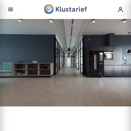
AANBEVOLEN
Beheer uw Bedrijfsgegevens
Bedrijfsprofiel
Beheren
of
Verwijderen
Staat uw bedrijf op Klustarief.nl? Wij verzamelen
openbare bedrijfsgegevens (zoals KvK-data) om
consumenten een compleet overzicht te bieden. U
heeft volledige controle: claim uw profiel gratis om
leads te ontvangen, of dien een verzoek in tot
verwijdering.