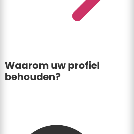
Direct weer zichtbaar
Waarom uw profiel
behouden?
Een actief profiel op Klustarief.nl is meer dan alleen
een vermelding. Het is een krachtige tool om uw
lokale vindbaarheid te vergroten.