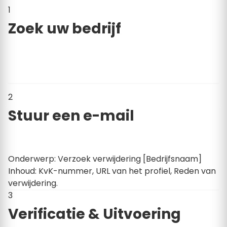
1
Zoek uw bedrijf
Gebruik de zoekbalk op onze website om uw
bedrijfsprofiel te vinden. Kopieer de exacte URL (het
webadres) van uw profielpagina uit de adresbalk.
2
Stuur een e-mail
Stuur een e-mail naar
support@klustarief.nl
.
Onderwerp: Verzoek verwijdering [Bedrijfsnaam]
Inhoud: KvK-nummer, URL van het profiel, Reden van
verwijdering.
3
Verificatie & Uitvoering