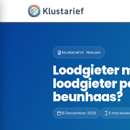
klustarief.nl · Nieuws
Loodgieter 
loodgieter p
beunhaas?
15 December 2025
5 min lezen