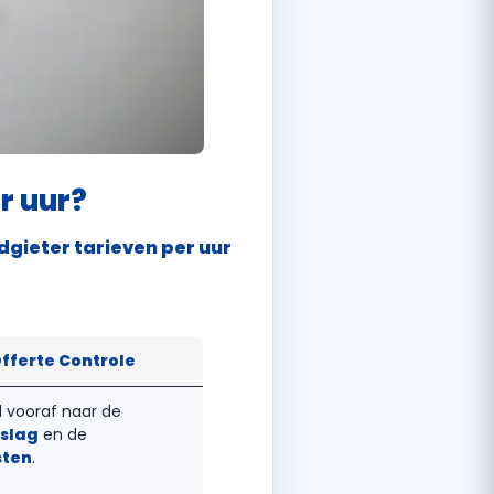
r uur?
dgieter tarieven per uur
Offerte Controle
d vooraf naar de
slag
en de
sten
.