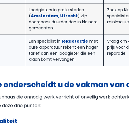
Loodgieters in grote steden
Zoek op Klu
(
Amsterdam, Utrecht
) zijn
specialist
doorgaans duurder dan in kleinere
minimalise
gemeenten.
Een specialist in
lekdetectie
met
Vraag om 
dure apparatuur rekent een hoger
prijs voor 
tarief dan een loodgieter die een
reparatie.
kraan komt vervangen.
Hoe onderscheidt u de vakman van
unhaas die onnodig werk verricht of onveilig werk achterla
p deze drie punten:
aliteit