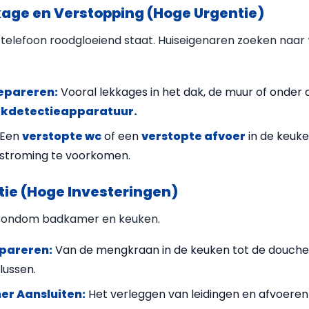
kage en Verstopping (Hoge Urgentie)
 telefoon roodgloeiend staat. Huiseigenaren zoeken naar
epareren:
Vooral lekkages in het dak, de muur of onder 
ekdetectieapparatuur.
Een
verstopte wc
of een
verstopte afvoer
in de keuke
stroming te voorkomen.
latie (Hoge Investeringen)
n rondom badkamer en keuken.
pareren:
Van de mengkraan in de keuken tot de douche
lussen.
er Aansluiten:
Het verleggen van leidingen en afvoeren