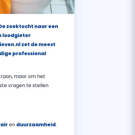
 De zoektocht naar een
n loodgieter
ieven.nl zet de meest
ndige professional
 kraan, maar om het
te vragen te stellen
air
en
duurzaamheid
.