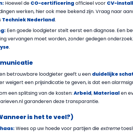
n:
Hoewel de
CO-certificering
officieel voor
CV-instal
dingen werken, hier ook mee bekend zijn. Vraag naar aansl
s
Techniek Nederland
.
ng:
Een goede loodgieter stelt eerst een diagnose. Een b
iding vervangen moet worden, zonder gedegen onderzoek.
lyse
.
mmunicatie
en betrouwbare loodgieter geeft u een
duidelijke scha
ter weigert een prijsindicatie te geven, is dat een alarmsig
m een splitsing van de kosten:
Arbeid
,
Materiaal
en e
tarieven.nl garanderen deze transparantie.
Wanneer is het te veel?)
nhaas:
Wees op uw hoede voor partijen die
extreme
toesl