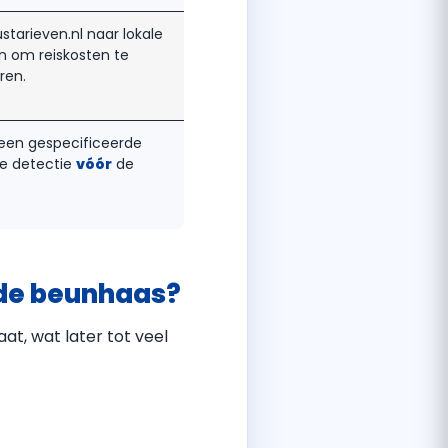
starieven.nl naar lokale
en om reiskosten te
ren.
een gespecificeerde
de detectie
vóór
de
 de beunhaas?
at, wat later tot veel