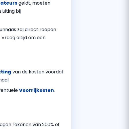
lateurs
geldt, moeten
uiting bij
eunhaas zal direct roepen
 Vraag altijd om een
tting
van de kosten voordat
naal.
ventuele
Voorrijkosten
.
agen rekenen van 200% of