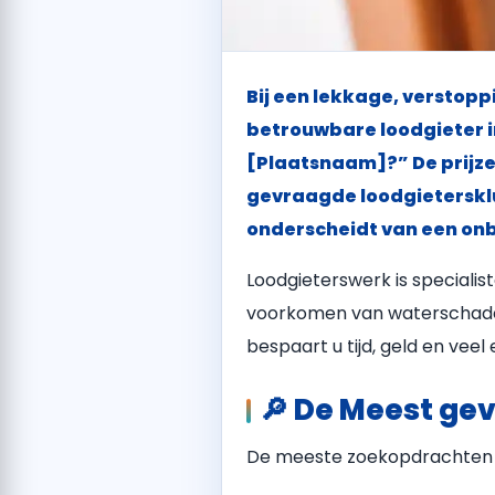
Bij een lekkage, verstopp
betrouwbare loodgieter i
[Plaatsnaam]?” De prijzen
gevraagde loodgietersklus
onderscheidt van een o
Loodgieterswerk is speciali
voorkomen van waterschade, 
bespaart u tijd, geld en veel 
🔎 De Meest ge
De meeste zoekopdrachten na