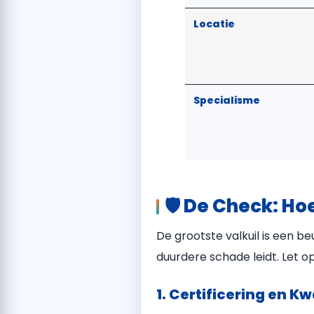
Locatie
Specialisme
🛡️ De Check: 
De grootste valkuil is een be
duurdere schade leidt. Let o
1. Certificering en Kw