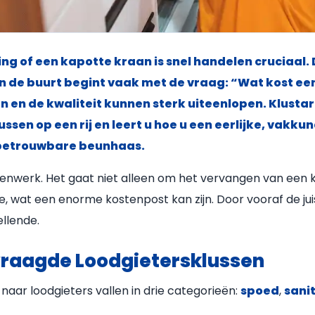
ing of een kapotte kraan is snel handelen cruciaal.
n de buurt begint vaak met de vraag: “Wat kost ee
 en de kwaliteit kunnen sterk uiteenlopen. Klustar
sen op een rij en leert u hoe u een eerlijke, vakku
nbetrouwbare beunhaas.
stenwerk. Het gaat niet alleen om het vervangen van een
wat een enorme kostenpost kan zijn. Door vooraf de juis
ellende.
vraagde Loodgietersklussen
ar loodgieters vallen in drie categorieën:
spoed
,
sanit