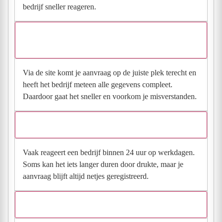
bedrijf sneller reageren.
Waarom moet de aanvraag via de site en niet via
direct contact?
Via de site komt je aanvraag op de juiste plek terecht en
heeft het bedrijf meteen alle gegevens compleet.
Daardoor gaat het sneller en voorkom je misverstanden.
Hoe snel krijg ik reactie op mijn aanvraag?
Vaak reageert een bedrijf binnen 24 uur op werkdagen.
Soms kan het iets langer duren door drukte, maar je
aanvraag blijft altijd netjes geregistreerd.
Wat moet ik invullen voor een goede prijsindicatie?