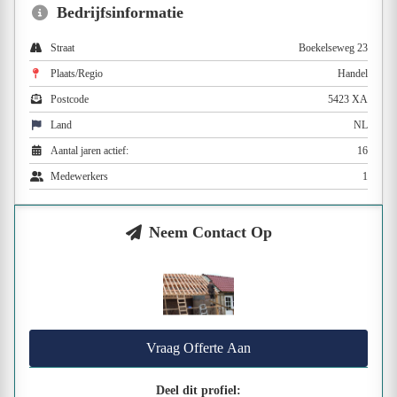
Bedrijfsinformatie
Straat
Boekelseweg 23
Plaats/Regio
Handel
Postcode
5423 XA
Land
NL
Aantal jaren actief:
16
Medewerkers
1
Neem Contact Op
Vraag Offerte Aan
Deel dit profiel: