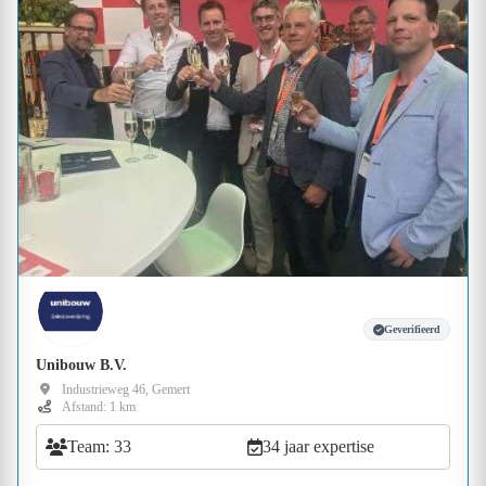
Geverifieerd
Unibouw B.V.
Industrieweg 46, Gemert
Afstand: 1 km
Team: 33
34 jaar expertise