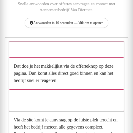
Snelle antwoorden over offertes aanvragen en contact met
Aannemersbedrijf Van Diermen.
Antwoorden in 10 seconden — klik om te openen
Hoe vraag ik een offerte aan bij Aannemersbedrijf Van Diermen?
Dat doe je het makkelijkst via de offerteknop op deze
pagina. Dan komt alles direct goed binnen en kan het
bedrijf sneller reageren.
Waarom moet de aanvraag via de site en niet via
direct contact?
Via de site komt je aanvraag op de juiste plek terecht en
heeft het bedrijf meteen alle gegevens compleet.