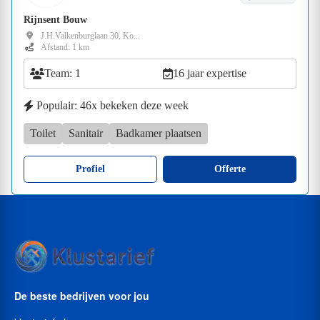
Rijnsent Bouw
J.H.Valkenburglaan 30, Ko...
Afstand: 1 km
Team: 1
16 jaar expertise
Populair: 46x bekeken deze week
Toilet
Sanitair
Badkamer plaatsen
Profiel
Offerte
De beste bedrijven voor jou