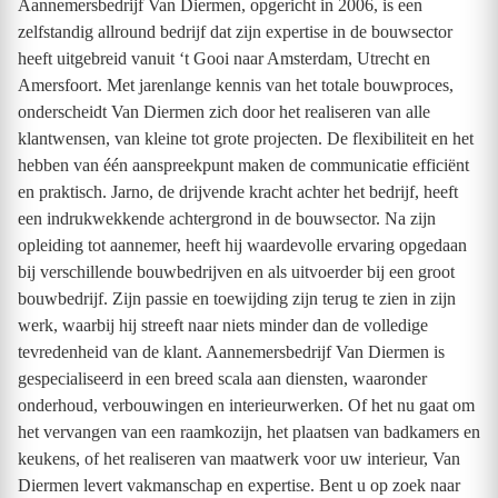
Aannemersbedrijf Van Diermen, opgericht in 2006, is een
zelfstandig allround bedrijf dat zijn expertise in de bouwsector
heeft uitgebreid vanuit ‘t Gooi naar Amsterdam, Utrecht en
Amersfoort. Met jarenlange kennis van het totale bouwproces,
onderscheidt Van Diermen zich door het realiseren van alle
klantwensen, van kleine tot grote projecten. De flexibiliteit en het
hebben van één aanspreekpunt maken de communicatie efficiënt
en praktisch. Jarno, de drijvende kracht achter het bedrijf, heeft
een indrukwekkende achtergrond in de bouwsector. Na zijn
opleiding tot aannemer, heeft hij waardevolle ervaring opgedaan
bij verschillende bouwbedrijven en als uitvoerder bij een groot
bouwbedrijf. Zijn passie en toewijding zijn terug te zien in zijn
werk, waarbij hij streeft naar niets minder dan de volledige
tevredenheid van de klant. Aannemersbedrijf Van Diermen is
gespecialiseerd in een breed scala aan diensten, waaronder
onderhoud, verbouwingen en interieurwerken. Of het nu gaat om
het vervangen van een raamkozijn, het plaatsen van badkamers en
keukens, of het realiseren van maatwerk voor uw interieur, Van
Diermen levert vakmanschap en expertise. Bent u op zoek naar