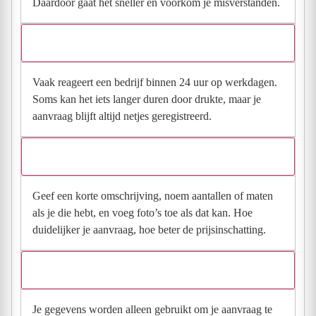
Daardoor gaat het sneller en voorkom je misverstanden.
Hoe snel krijg ik reactie op mijn aanvraag?
Vaak reageert een bedrijf binnen 24 uur op werkdagen.
Soms kan het iets langer duren door drukte, maar je
aanvraag blijft altijd netjes geregistreerd.
Wat moet ik invullen voor een goede prijsindicatie?
Geef een korte omschrijving, noem aantallen of maten
als je die hebt, en voeg foto’s toe als dat kan. Hoe
duidelijker je aanvraag, hoe beter de prijsinschatting.
Wat gebeurt er met mijn gegevens na mijn aanvraag?
Je gegevens worden alleen gebruikt om je aanvraag te