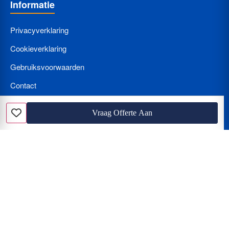
Informatie
Privacyverklaring
Cookieverklaring
Gebruiksvoorwaarden
Contact
Bedrijf Aanmelden
Vraag Offerte Aan
Favoriet
Nieuws
Loodgieter met spoed? Wat kost een loodgieter per uur en hoe
herkent u de beunhaas?
Hoe vindt u de beste vakman? Vergelijken van offertes, tarieven
en de juiste certificering
De Klus Assistent van de Toekomst: Hoe u AI (Gemini en Chat