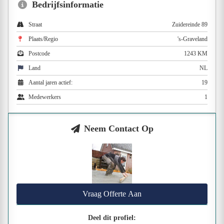
Bedrijfsinformatie
Straat
Zuidereinde 89
Plaats/Regio
's-Graveland
Postcode
1243 KM
Land
NL
Aantal jaren actief:
19
Medewerkers
1
Neem Contact Op
Vraag Offerte Aan
Deel dit profiel: