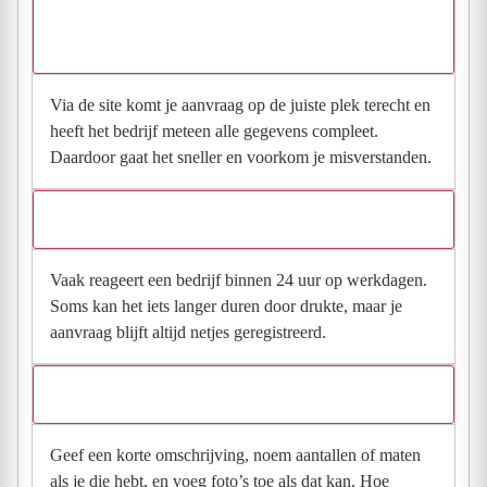
Waarom moet de aanvraag via de site en niet via
direct contact?
Via de site komt je aanvraag op de juiste plek terecht en
heeft het bedrijf meteen alle gegevens compleet.
Daardoor gaat het sneller en voorkom je misverstanden.
Hoe snel krijg ik reactie op mijn aanvraag?
Vaak reageert een bedrijf binnen 24 uur op werkdagen.
Soms kan het iets langer duren door drukte, maar je
aanvraag blijft altijd netjes geregistreerd.
Wat moet ik invullen voor een goede prijsindicatie?
Geef een korte omschrijving, noem aantallen of maten
als je die hebt, en voeg foto’s toe als dat kan. Hoe