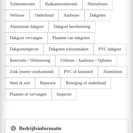
Toiletrenovatie
Badkamerrenovatie
Nieuwbouw
Verbouw
Onderhoud
Aanbouw
Dakgoten
Aluminium dakgoot
Dakgoot bescherming
Dakgoot vervangen
Plaatsen van dakgoten
Dakgootinspectie
Dakgoten schoonmaken
PVC dakgoot
Renovatie / Verbouwing
Uitbouw / Aanbouw / Opbouw
Zink (meest voorkomend)
PVC of kunststof
Aluminium
Weet ik niet
Reparatie
Reiniging of onderhoud
Plaatsen of vervangen
Inspectie
Bedrijfsinformatie