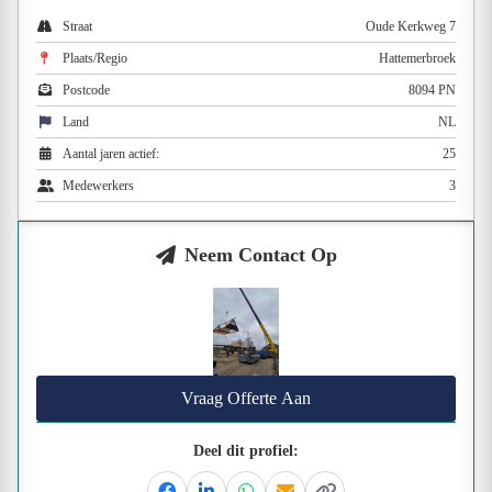
Straat
Oude Kerkweg 7
Plaats/Regio
Hattemerbroek
Postcode
8094 PN
Land
NL
Aantal jaren actief:
25
Medewerkers
3
Neem Contact Op
Vraag Offerte Aan
Deel dit profiel: