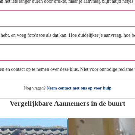
et iets langer duren door drukte, maar je aanvraag blijft altijd netjes 
Wat moet ik invullen voor een goede prijsindicatie?
ebt, en voeg foto’s toe als dat kan. Hoe duidelijker je aanvraag, hoe be
Wat gebeurt er met mijn gegevens na mijn aanvraag?
en en contact op te nemen over deze klus. Niet voor onnodige reclame
Nog vragen?
Neem contact met ons op voor hulp
Vergelijkbare Aannemers in de buurt