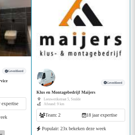
Geverifieerd
vice
Geverifieerd
Klus en Montagebedrijf Maijers
Leeuwerikstraat 5, Smilde
r expertise
Afstand: 9 km
Team: 2
18 jaar expertise
week
Populair: 23x bekeken deze week
e