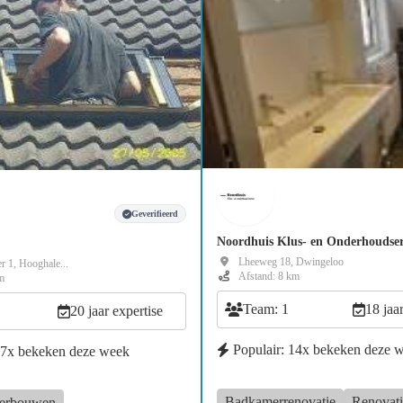
Geverifieerd
Noordhuis Klus- en Onderhoudser
Lheeweg 18, Dwingeloo
r 1, Hooghale...
Afstand: 8 km
m
Team: 1
18 jaa
20 jaar expertise
Populair: 14x bekeken deze 
47x bekeken deze week
Badkamerrenovatie
Renovati
erbouwen