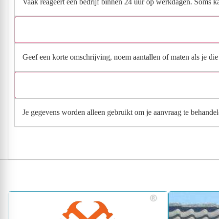
Vaak reageert een bedrijf binnen 24 uur op werkdagen. Soms kan h
Geef een korte omschrijving, noem aantallen of maten als je die h
Je gegevens worden alleen gebruikt om je aanvraag te behandel