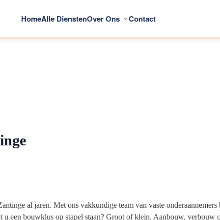
Home
Alle Diensten
Over Ons
Contact
inge
jst Zantinge al jaren. Met ons vakkundige team van vaste onderaannemer
t u een bouwklus op stapel staan? Groot of klein. Aanbouw, verbouw 