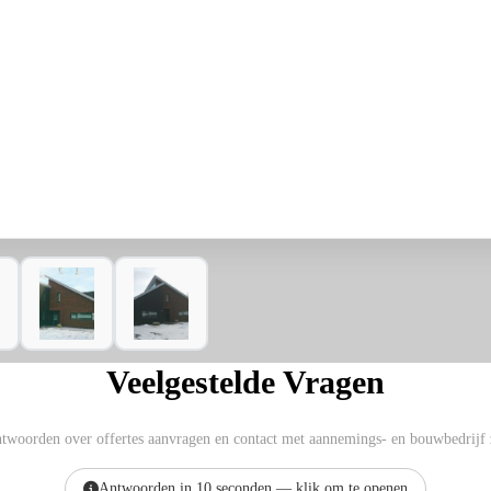
Veelgestelde Vragen
ntwoorden over offertes aanvragen en contact met aannemings- en bouwbedrijf 
Antwoorden in 10 seconden — klik om te openen