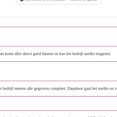
Hoe vraag ik een offerte aan bij aannemings- en bouwbedrijf
zantinge?
n komt alles direct goed binnen en kan het bedrijf sneller reageren.
Waarom moet de aanvraag via de site en niet via
direct contact?
het bedrijf meteen alle gegevens compleet. Daardoor gaat het sneller en
Hoe snel krijg ik reactie op mijn aanvraag?