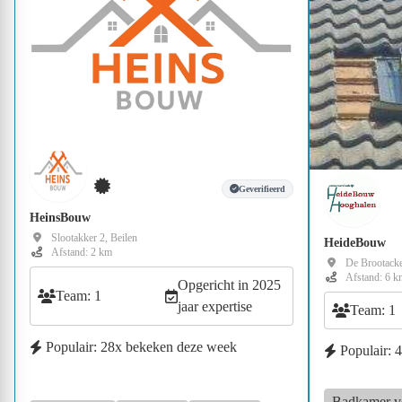
Geverifieerd
HeinsBouw
Slootakker 2, Beilen
HeideBouw
Afstand: 2 km
De Brootacke
Afstand: 6 k
Opgericht in 2025
Team: 1
jaar expertise
Team: 1
Populair: 28x bekeken deze week
Populair: 
Badkamer v