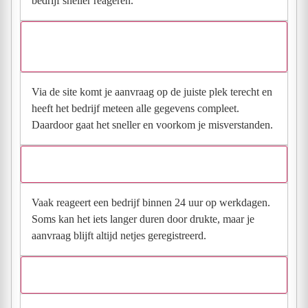
bedrijf sneller reageren.
Waarom moet de aanvraag via de site en niet via
direct contact?
Via de site komt je aanvraag op de juiste plek terecht en
heeft het bedrijf meteen alle gegevens compleet.
Daardoor gaat het sneller en voorkom je misverstanden.
Hoe snel krijg ik reactie op mijn aanvraag?
Vaak reageert een bedrijf binnen 24 uur op werkdagen.
Soms kan het iets langer duren door drukte, maar je
aanvraag blijft altijd netjes geregistreerd.
Wat moet ik invullen voor een goede prijsindicatie?