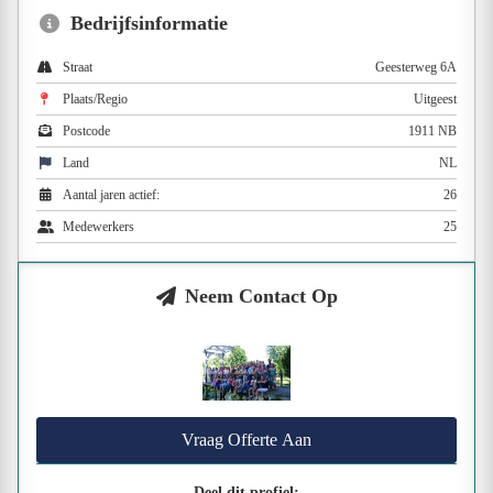
Bedrijfsinformatie
Straat
Geesterweg 6A
Plaats/Regio
Uitgeest
Postcode
1911 NB
Land
NL
Aantal jaren actief:
26
Medewerkers
25
Neem Contact Op
Vraag Offerte Aan
Deel dit profiel: