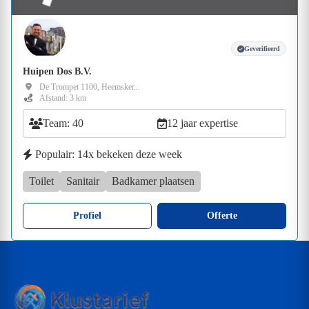
Geverifieerd
Huipen Dos B.V.
De Trompet 1100, Heemsker...
Afstand: 3 km
Team: 40
12 jaar expertise
Populair: 14x bekeken deze week
Toilet
Sanitair
Badkamer plaatsen
Profiel
Offerte