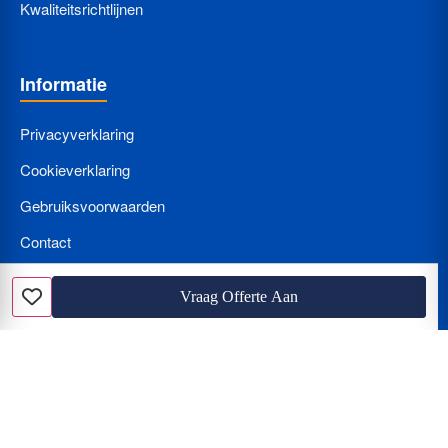
Kwaliteitsrichtlijnen
Informatie
Privacyverklaring
Cookieverklaring
Gebruiksvoorwaarden
Contact
Bedrijf Aanmelden
Vraag Offerte Aan
Favoriet
Nieuws
Loodgieter met spoed? Wat kost een loodgieter per uur en hoe
herkent u de beunhaas?