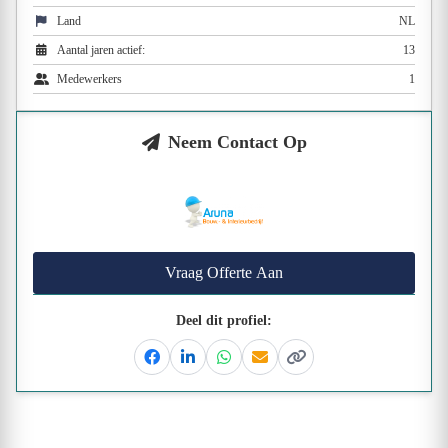
Land
NL
Aantal jaren actief:
13
Medewerkers
1
Neem Contact Op
Vraag Offerte Aan
Deel dit profiel:
Facebook
Linkedin
Whatsapp
Email
Kopieer link