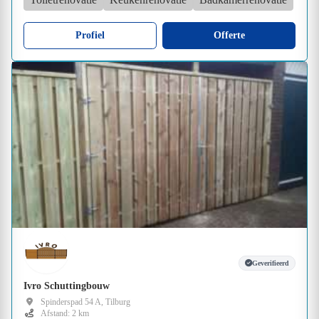
Profiel
Offerte
Geverifieerd
Ivro Schuttingbouw
Spinderspad 54 A, Tilburg
Afstand: 2 km