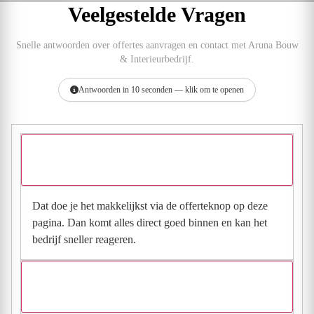
Veelgestelde Vragen
Snelle antwoorden over offertes aanvragen en contact met Aruna Bouw
& Interieurbedrijf.
Antwoorden in 10 seconden — klik om te openen
Hoe vraag ik een offerte aan bij Aruna Bouw &
Interieurbedrijf?
Dat doe je het makkelijkst via de offerteknop op deze
pagina. Dan komt alles direct goed binnen en kan het
bedrijf sneller reageren.
Waarom moet de aanvraag via de site en niet via
direct contact?