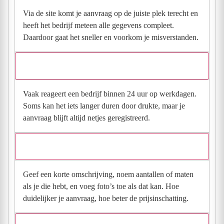
Via de site komt je aanvraag op de juiste plek terecht en
heeft het bedrijf meteen alle gegevens compleet.
Daardoor gaat het sneller en voorkom je misverstanden.
Hoe snel krijg ik reactie op mijn aanvraag?
Vaak reageert een bedrijf binnen 24 uur op werkdagen.
Soms kan het iets langer duren door drukte, maar je
aanvraag blijft altijd netjes geregistreerd.
Wat moet ik invullen voor een goede prijsindicatie?
Geef een korte omschrijving, noem aantallen of maten
als je die hebt, en voeg foto’s toe als dat kan. Hoe
duidelijker je aanvraag, hoe beter de prijsinschatting.