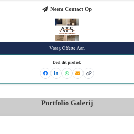
Neem Contact Op
Vraag Offerte Aan
Deel dit profiel:
Facebook
Linkedin
Whatsapp
Email
Kopieer link
Portfolio Galerij