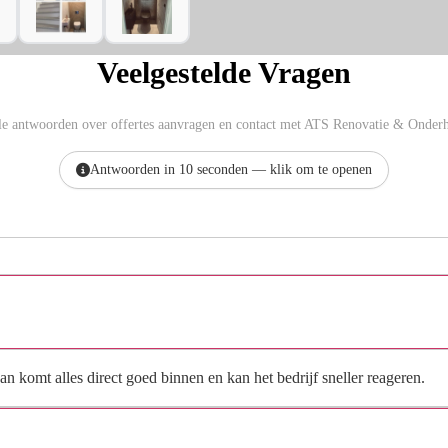
Veelgestelde Vragen
le antwoorden over offertes aanvragen en contact met ATS Renovatie & Onder
Antwoorden in 10 seconden — klik om te openen
Hoe vraag ik een offerte aan bij ATS Renovatie &
Onderhoud?
n komt alles direct goed binnen en kan het bedrijf sneller reageren.
Waarom moet de aanvraag via de site en niet via