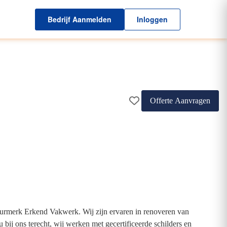
Bedrijf Aanmelden
Inloggen
Offerte Aanvragen
rmerk Erkend Vakwerk. Wij zijn ervaren in renoveren van
 bij ons terecht, wij werken met gecertificeerde schilders en