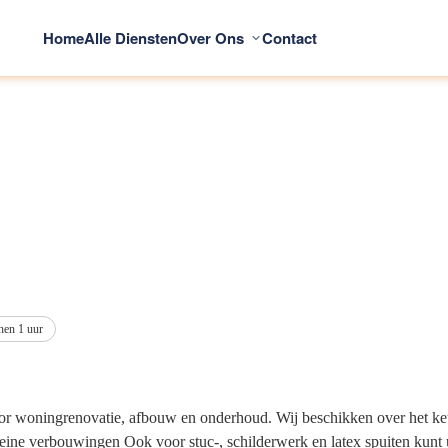
Home
Alle Diensten
Over Ons
Contact
nen 1 uur
woningrenovatie, afbouw en onderhoud. Wij beschikken over het keu
leine verbouwingen Ook voor stuc-, schilderwerk en latex spuiten kunt u