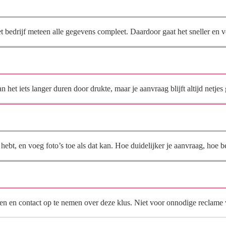
direct contact?
het bedrijf meteen alle gegevens compleet. Daardoor gaat het sneller en
Hoe snel krijg ik reactie op mijn aanvraag?
et iets langer duren door drukte, maar je aanvraag blijft altijd netjes 
Wat moet ik invullen voor een goede prijsindicatie?
ebt, en voeg foto’s toe als dat kan. Hoe duidelijker je aanvraag, hoe be
Wat gebeurt er met mijn gegevens na mijn aanvraag?
en en contact op te nemen over deze klus. Niet voor onnodige reclame