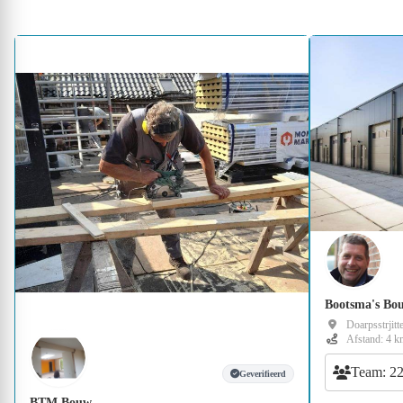
Bootsma's Bou
Doarpsstrjitte
Afstand: 4 k
Team: 2
Geverifieerd
BTM Bouw