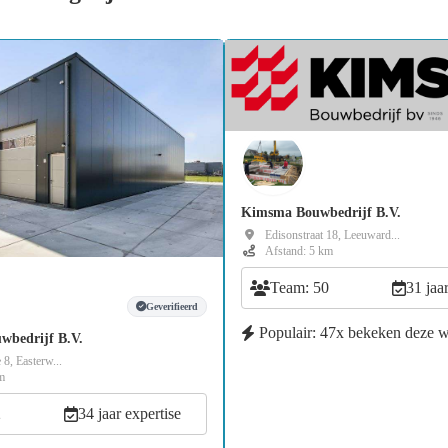
Kimsma Bouwbedrijf B.V.
Edisonstraat 18, Leeuward...
Afstand: 5 km
Team: 50
31 jaa
Geverifieerd
Populair: 47x bekeken deze 
wbedrijf B.V.
 8, Easterw...
m
2
34 jaar expertise