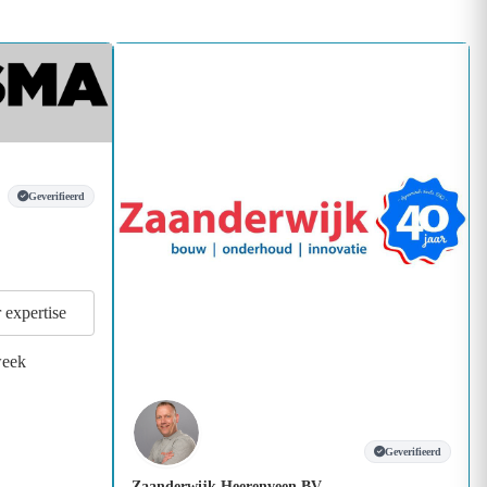
Geverifieerd
r expertise
week
Geverifieerd
Zaanderwijk Heerenveen BV