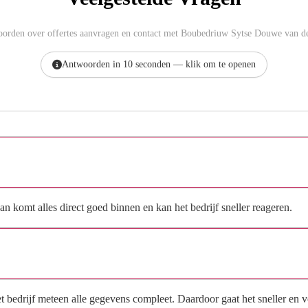
oorden over offertes aanvragen en contact met Boubedriuw Sytse Douwe van de
Antwoorden in 10 seconden — klik om te openen
Hoe vraag ik een offerte aan bij Boubedriuw Sytse Douwe
van der Vegt B.V.?
n komt alles direct goed binnen en kan het bedrijf sneller reageren.
Waarom moet de aanvraag via de site en niet via
direct contact?
het bedrijf meteen alle gegevens compleet. Daardoor gaat het sneller en