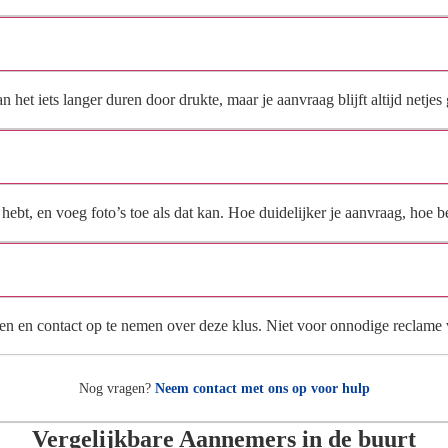
Hoe snel krijg ik reactie op mijn aanvraag?
et iets langer duren door drukte, maar je aanvraag blijft altijd netjes 
Wat moet ik invullen voor een goede prijsindicatie?
ebt, en voeg foto’s toe als dat kan. Hoe duidelijker je aanvraag, hoe be
Wat gebeurt er met mijn gegevens na mijn aanvraag?
en en contact op te nemen over deze klus. Niet voor onnodige reclame
Nog vragen?
Neem contact met ons op voor hulp
Vergelijkbare Aannemers in de buurt