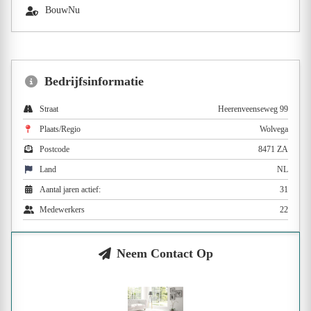
BouwNu
Bedrijfsinformatie
Straat
Heerenveenseweg 99
Plaats/Regio
Wolvega
Postcode
8471 ZA
Land
NL
Aantal jaren actief:
31
Medewerkers
22
Neem Contact Op