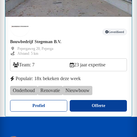
Geverifieerd
Bouwbedrijf Stegeman B.V.
Pepergaweg 20, Peperga
Afstand: 5 km
Team: 7
23 jaar expertise
Populair: 18x bekeken deze week
Onderhoud
Renovatie
Nieuwbouw
Profiel
Offerte