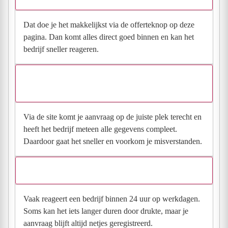
Dat doe je het makkelijkst via de offerteknop op deze
pagina. Dan komt alles direct goed binnen en kan het
bedrijf sneller reageren.
Waarom moet de aanvraag via de site en niet via
direct contact?
Via de site komt je aanvraag op de juiste plek terecht en
heeft het bedrijf meteen alle gegevens compleet.
Daardoor gaat het sneller en voorkom je misverstanden.
Hoe snel krijg ik reactie op mijn aanvraag?
Vaak reageert een bedrijf binnen 24 uur op werkdagen.
Soms kan het iets langer duren door drukte, maar je
aanvraag blijft altijd netjes geregistreerd.