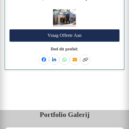
Vraag Offerte Aan
Deel dit profiel:
Facebook
Linkedin
Whatsapp
Email
Kopieer link
Portfolio Galerij