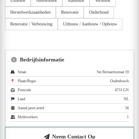
Uitbouw
Nieuwbouw
Aanbouw
Verbouw
Herstelwerkzaamheden
Renovatie
Onderhoud
Renovatie / Verbouwing
Uitbouw / Aanbouw / Opbouw
Bedrijfsinformatie
Straat
Ste Bernaertsstraat 19
Plaats/Regio
Oudenbosch
Postcode
4731 GN
Land
NL
Aantal jaren actief:
56
Medewerkers
1
Neem Contact Op