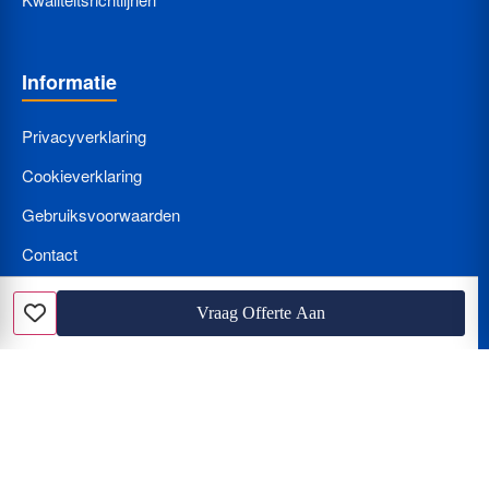
Informatie
Privacyverklaring
Cookieverklaring
Gebruiksvoorwaarden
Contact
Bedrijf Aanmelden
Vraag Offerte Aan
Favoriet
Nieuws
Loodgieter met spoed? Wat kost een loodgieter per uur en hoe
herkent u de beunhaas?