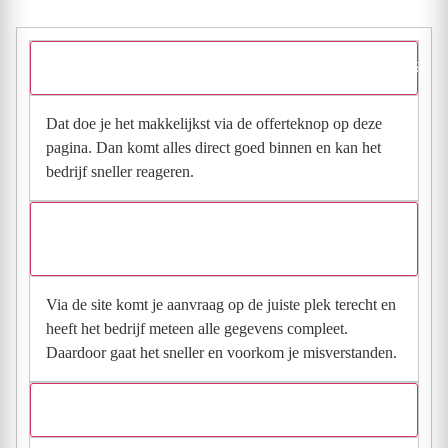
Hoe vraag ik een offerte aan bij Bouwbedrijf Bas Houweling?
Dat doe je het makkelijkst via de offerteknop op deze
pagina. Dan komt alles direct goed binnen en kan het
bedrijf sneller reageren.
Waarom moet de aanvraag via de site en niet via
direct contact?
Via de site komt je aanvraag op de juiste plek terecht en
heeft het bedrijf meteen alle gegevens compleet.
Daardoor gaat het sneller en voorkom je misverstanden.
Hoe snel krijg ik reactie op mijn aanvraag?