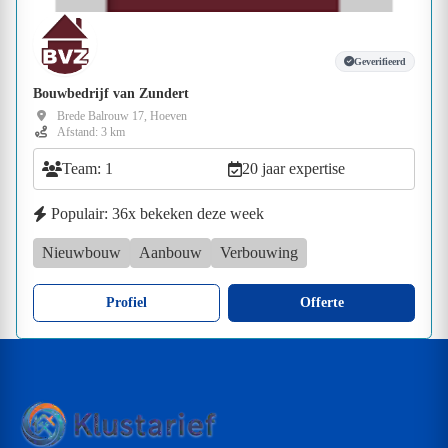
Geverifieerd
Bouwbedrijf van Zundert
Brede Balrouw 17, Hoeven
Afstand: 3 km
Team: 1
20 jaar expertise
Populair: 36x bekeken deze week
Nieuwbouw
Aanbouw
Verbouwing
Profiel
Offerte