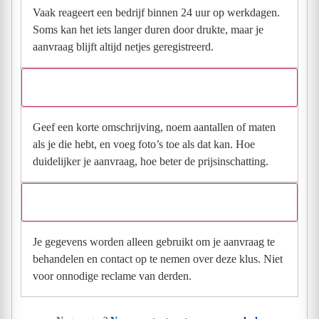
Vaak reageert een bedrijf binnen 24 uur op werkdagen.
Soms kan het iets langer duren door drukte, maar je
aanvraag blijft altijd netjes geregistreerd.
Wat moet ik invullen voor een goede prijsindicatie?
Geef een korte omschrijving, noem aantallen of maten
als je die hebt, en voeg foto’s toe als dat kan. Hoe
duidelijker je aanvraag, hoe beter de prijsinschatting.
Wat gebeurt er met mijn gegevens na mijn aanvraag?
Je gegevens worden alleen gebruikt om je aanvraag te
behandelen en contact op te nemen over deze klus. Niet
voor onnodige reclame van derden.