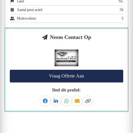
Land
NL
Aantal jaren actief:
56
Medewerkers
3
Neem Contact Op
Vraag Offerte Aan
Deel dit profiel:
Facebook
Linkedin
Whatsapp
Email
Kopieer link