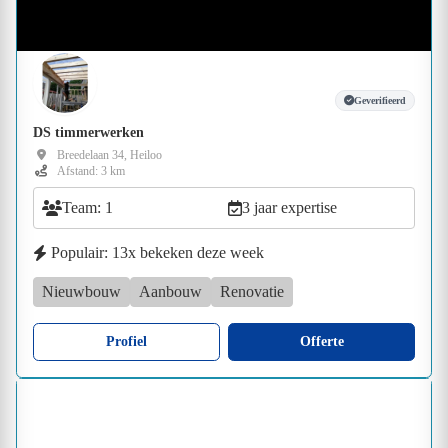
Geverifieerd
DS timmerwerken
Breedelaan 34, Heiloo
Afstand: 3 km
Team: 1
3 jaar expertise
Populair: 13x bekeken deze week
Nieuwbouw
Aanbouw
Renovatie
Profiel
Offerte