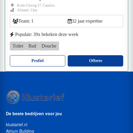
Korte Cieweg 17, Castricu...
Afstand: 3 km
Team: 1
32 jaar expertise
Populair: 39x bekeken deze week
Toilet
Bad
Douche
Profiel
Offerte
De beste bedrijven voor jou
klustarief.nl
Atrium Building