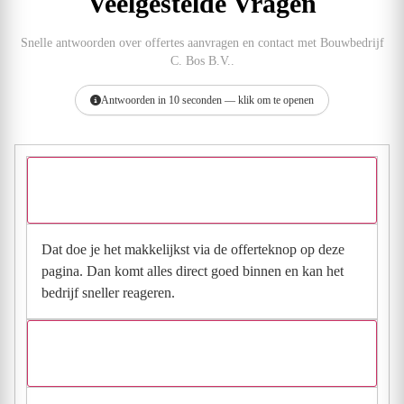
Veelgestelde Vragen
Snelle antwoorden over offertes aanvragen en contact met Bouwbedrijf
C. Bos B.V..
Antwoorden in 10 seconden — klik om te openen
Hoe vraag ik een offerte aan bij Bouwbedrijf C. Bos
B.V.?
Dat doe je het makkelijkst via de offerteknop op deze
pagina. Dan komt alles direct goed binnen en kan het
bedrijf sneller reageren.
Waarom moet de aanvraag via de site en niet via
direct contact?