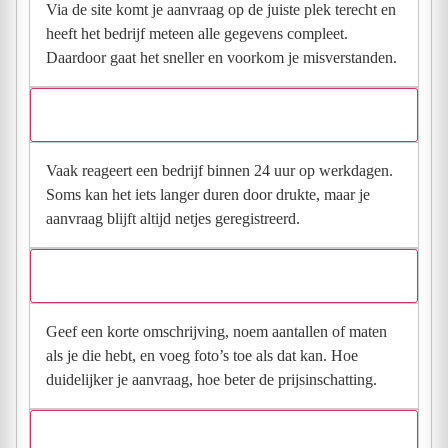
Via de site komt je aanvraag op de juiste plek terecht en
heeft het bedrijf meteen alle gegevens compleet.
Daardoor gaat het sneller en voorkom je misverstanden.
Hoe snel krijg ik reactie op mijn aanvraag?
Vaak reageert een bedrijf binnen 24 uur op werkdagen.
Soms kan het iets langer duren door drukte, maar je
aanvraag blijft altijd netjes geregistreerd.
Wat moet ik invullen voor een goede prijsindicatie?
Geef een korte omschrijving, noem aantallen of maten
als je die hebt, en voeg foto’s toe als dat kan. Hoe
duidelijker je aanvraag, hoe beter de prijsinschatting.
Wat gebeurt er met mijn gegevens na mijn aanvraag?