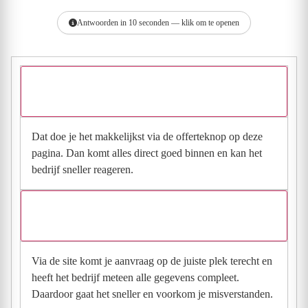
Antwoorden in 10 seconden — klik om te openen
Hoe vraag ik een offerte aan bij Bouwbedrijf H. Klomp
BV?
Dat doe je het makkelijkst via de offerteknop op deze
pagina. Dan komt alles direct goed binnen en kan het
bedrijf sneller reageren.
Waarom moet de aanvraag via de site en niet via
direct contact?
Via de site komt je aanvraag op de juiste plek terecht en
heeft het bedrijf meteen alle gegevens compleet.
Daardoor gaat het sneller en voorkom je misverstanden.