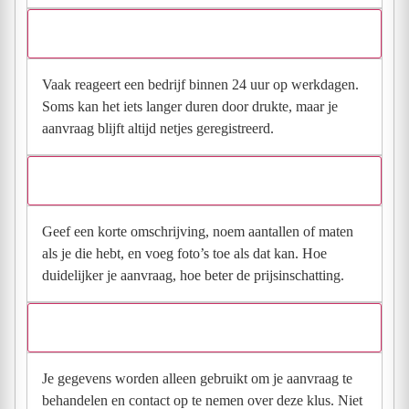
Hoe snel krijg ik reactie op mijn aanvraag?
Vaak reageert een bedrijf binnen 24 uur op werkdagen.
Soms kan het iets langer duren door drukte, maar je
aanvraag blijft altijd netjes geregistreerd.
Wat moet ik invullen voor een goede prijsindicatie?
Geef een korte omschrijving, noem aantallen of maten
als je die hebt, en voeg foto’s toe als dat kan. Hoe
duidelijker je aanvraag, hoe beter de prijsinschatting.
Wat gebeurt er met mijn gegevens na mijn aanvraag?
Je gegevens worden alleen gebruikt om je aanvraag te
behandelen en contact op te nemen over deze klus. Niet