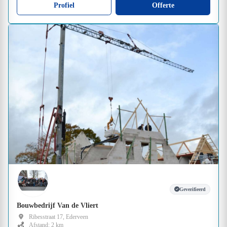
Profiel
Offerte
Geverifieerd
Bouwbedrijf Van de Vliert
Ribesstraat 17, Ederveen
Afstand: 2 km