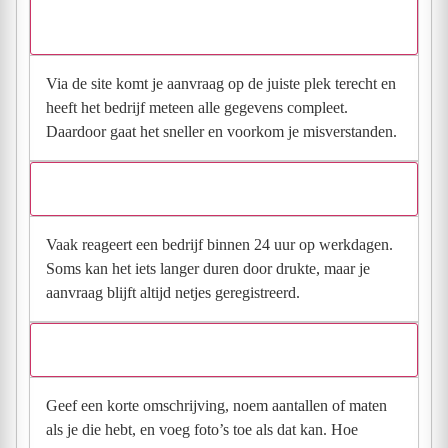
Waarom moet de aanvraag via de site en niet via
direct contact?
Via de site komt je aanvraag op de juiste plek terecht en
heeft het bedrijf meteen alle gegevens compleet.
Daardoor gaat het sneller en voorkom je misverstanden.
Hoe snel krijg ik reactie op mijn aanvraag?
Vaak reageert een bedrijf binnen 24 uur op werkdagen.
Soms kan het iets langer duren door drukte, maar je
aanvraag blijft altijd netjes geregistreerd.
Wat moet ik invullen voor een goede prijsindicatie?
Geef een korte omschrijving, noem aantallen of maten
als je die hebt, en voeg foto’s toe als dat kan. Hoe