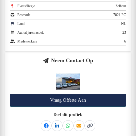
Plaats/Regio
Zelhem
Postcode
7021 PC
Land
NL
Aantal jaren actief:
23
Medewerkers
6
Neem Contact Op
Vraag Offerte Aan
Deel dit profiel:
Facebook
Linkedin
Whatsapp
Email
Kopieer link