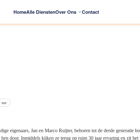
Home
Alle Diensten
Over Ons
Contact
1 uur
ige eigenaars, Jan en Marco Ruijter, behoren tot de derde generatie bo
hen door. Inmiddels kijken ze terug op ruim 30 jaar ervaring en zit h