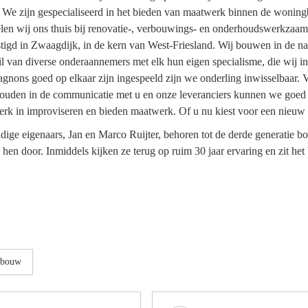
e zijn gespecialiseerd in het bieden van maatwerk binnen de woning
en wij ons thuis bij renovatie-, verbouwings- en onderhoudswerkzaamh
vestigd in Zwaagdijk, in de kern van West-Friesland. Wij bouwen in de 
l van diverse onderaannemers met elk hun eigen specialisme, die wij i
gnons goed op elkaar zijn ingespeeld zijn we onderling inwisselbaar. Vo
 te houden in de communicatie met u en onze leveranciers kunnen we g
 sterk in improviseren en bieden maatwerk. Of u nu kiest voor een nie
ige eigenaars, Jan en Marco Ruijter, behoren tot de derde generatie bo
hen door. Inmiddels kijken ze terug op ruim 30 jaar ervaring en zit h
wbouw