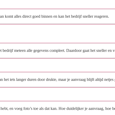
Hoe vraag ik een offerte aan bij Bouwbedrijf Ruyter B.V.?
n komt alles direct goed binnen en kan het bedrijf sneller reageren.
Waarom moet de aanvraag via de site en niet via
direct contact?
het bedrijf meteen alle gegevens compleet. Daardoor gaat het sneller en
Hoe snel krijg ik reactie op mijn aanvraag?
et iets langer duren door drukte, maar je aanvraag blijft altijd netjes 
Wat moet ik invullen voor een goede prijsindicatie?
ebt, en voeg foto’s toe als dat kan. Hoe duidelijker je aanvraag, hoe be