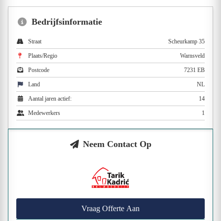
Bedrijfsinformatie
Straat
Scheurkamp 35
Plaats/Regio
Warnsveld
Postcode
7231 EB
Land
NL
Aantal jaren actief:
14
Medewerkers
1
Neem Contact Op
Vraag Offerte Aan