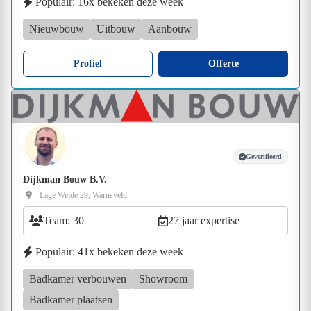
Populair: 16x bekeken deze week
Nieuwbouw
Uitbouw
Aanbouw
Profiel
Offerte
Geverifieerd
Dijkman Bouw B.V.
Lage Weide 29, Warnsveld
Team: 30
27 jaar expertise
Populair: 41x bekeken deze week
Badkamer verbouwen
Showroom
Badkamer plaatsen