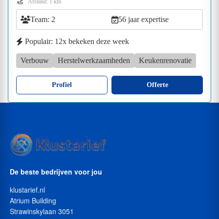
Afstand: 1 km
Team: 2
56 jaar expertise
Populair: 12x bekeken deze week
Verbouw
Herstelwerkzaamheden
Keukenrenovatie
Profiel
Offerte
De beste bedrijven voor jou
klustarief.nl
Atrium Building
Strawinskylaan 3051