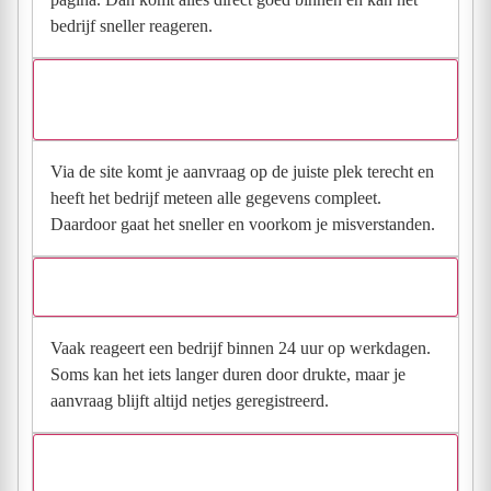
bedrijf sneller reageren.
Waarom moet de aanvraag via de site en niet via
direct contact?
Via de site komt je aanvraag op de juiste plek terecht en
heeft het bedrijf meteen alle gegevens compleet.
Daardoor gaat het sneller en voorkom je misverstanden.
Hoe snel krijg ik reactie op mijn aanvraag?
Vaak reageert een bedrijf binnen 24 uur op werkdagen.
Soms kan het iets langer duren door drukte, maar je
aanvraag blijft altijd netjes geregistreerd.
Wat moet ik invullen voor een goede prijsindicatie?