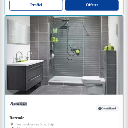
Profiel
Offerte
Geverifieerd
Rozende
Warnsveldseweg 53 a, Zutp...