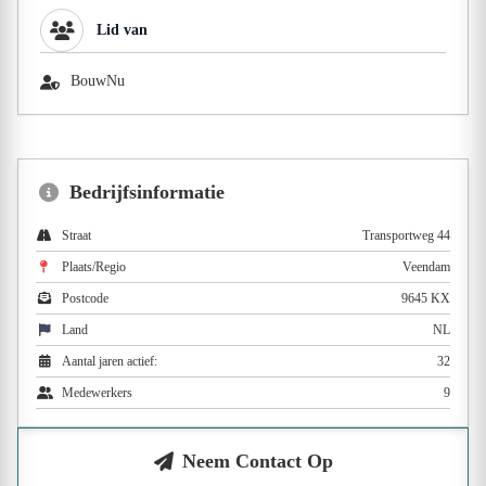
Lid van
BouwNu
Bedrijfsinformatie
Straat
Transportweg 44
Plaats/Regio
Veendam
Postcode
9645 KX
Land
NL
Aantal jaren actief:
32
Medewerkers
9
Neem Contact Op