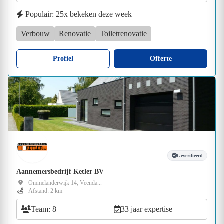
Populair: 25x bekeken deze week
Verbouw
Renovatie
Toiletrenovatie
Profiel
Offerte
Geverifieerd
Aannemersbedrijf Ketler BV
Ommelanderwijk 14, Veenda...
Afstand: 2 km
Team: 8
33 jaar expertise