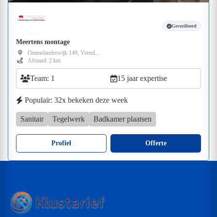
Geverifieerd
Meertens montage
Ommelanderwijk 149, Veend...
Afstand: 2 km
Team: 1
15 jaar expertise
Populair: 32x bekeken deze week
Sanitair
Tegelwerk
Badkamer plaatsen
Profiel
Offerte