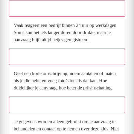
Hoe snel krijg ik reactie op mijn aanvraag?
Vaak reageert een bedrijf binnen 24 uur op werkdagen.
Soms kan het iets langer duren door drukte, maar je
aanvraag blijft altijd netjes geregistreerd.
Wat moet ik invullen voor een goede prijsindicatie?
Geef een korte omschrijving, noem aantallen of maten
als je die hebt, en voeg foto’s toe als dat kan. Hoe
duidelijker je aanvraag, hoe beter de prijsinschatting.
Wat gebeurt er met mijn gegevens na mijn aanvraag?
Je gegevens worden alleen gebruikt om je aanvraag te
behandelen en contact op te nemen over deze klus. Niet