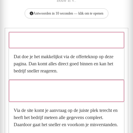
Bouw B.V..
Antwoorden in 10 seconden — klik om te openen
Hoe vraag ik een offerte aan bij Brongers Bouw B.V.?
Dat doe je het makkelijkst via de offerteknop op deze
pagina. Dan komt alles direct goed binnen en kan het
bedrijf sneller reageren.
Waarom moet de aanvraag via de site en niet via
direct contact?
Via de site komt je aanvraag op de juiste plek terecht en
heeft het bedrijf meteen alle gegevens compleet.
Daardoor gaat het sneller en voorkom je misverstanden.