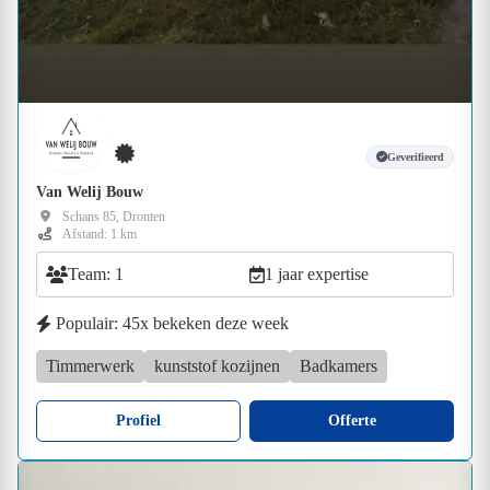
Geverifieerd
Van Welij Bouw
Schans 85, Dronten
Afstand: 1 km
Team: 1
1 jaar expertise
Populair: 45x bekeken deze week
Timmerwerk
kunststof kozijnen
Badkamers
Profiel
Offerte