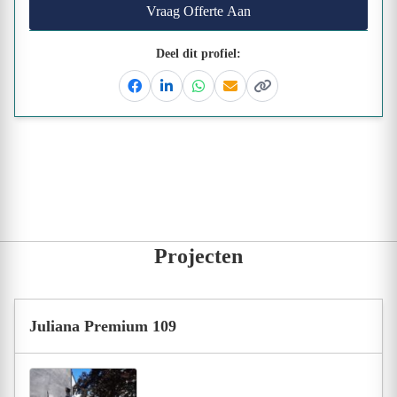
Vraag Offerte Aan
Deel dit profiel:
Facebook
Linkedin
Whatsapp
Email
Kopieer link
Projecten
Juliana Premium 109