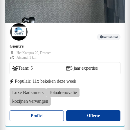
Geverifieerd
Gionti's
Het Kompas 20, Dronten
Afstand: 1 km
Team: 5
5 jaar expertise
Populair: 11x bekeken deze week
Luxe Badkamers
Totaalrenovatie
kozijnen vervangen
Profiel
Offerte