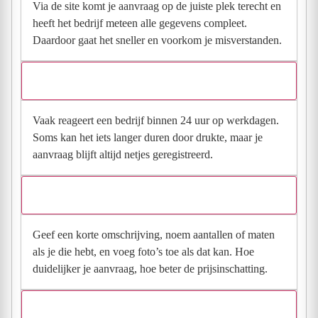
Via de site komt je aanvraag op de juiste plek terecht en
heeft het bedrijf meteen alle gegevens compleet.
Daardoor gaat het sneller en voorkom je misverstanden.
Hoe snel krijg ik reactie op mijn aanvraag?
Vaak reageert een bedrijf binnen 24 uur op werkdagen.
Soms kan het iets langer duren door drukte, maar je
aanvraag blijft altijd netjes geregistreerd.
Wat moet ik invullen voor een goede prijsindicatie?
Geef een korte omschrijving, noem aantallen of maten
als je die hebt, en voeg foto’s toe als dat kan. Hoe
duidelijker je aanvraag, hoe beter de prijsinschatting.
Wat gebeurt er met mijn gegevens na mijn aanvraag?