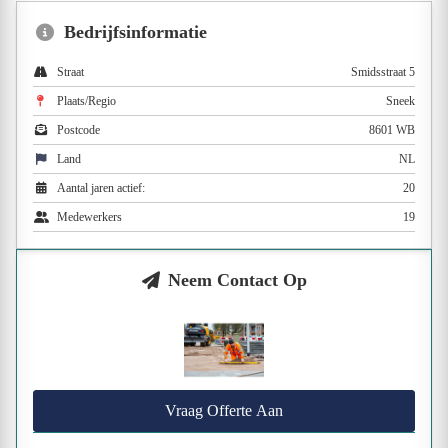
Bedrijfsinformatie
Straat
Smidsstraat 5
Plaats/Regio
Sneek
Postcode
8601 WB
Land
NL
Aantal jaren actief:
20
Medewerkers
19
Neem Contact Op
Vraag Offerte Aan