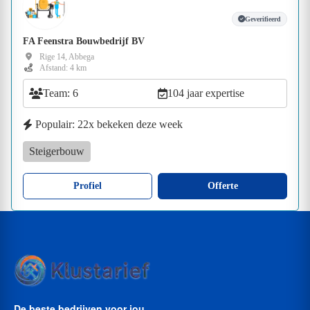
Geverifieerd
FA Feenstra Bouwbedrijf BV
Rige 14, Abbega
Afstand: 4 km
Team: 6
104 jaar expertise
Populair: 22x bekeken deze week
Steigerbouw
Profiel
Offerte
De beste bedrijven voor jou