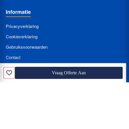
Informatie
Privacyverklaring
Cookieverklaring
Gebruiksvoorwaarden
Contact
Bedrijf Aanmelden
Vraag Offerte Aan
Favoriet
Nieuws
Loodgieter met spoed? Wat kost een loodgieter per uur en hoe
herkent u de beunhaas?
Hoe vindt u de beste vakman? Vergelijken van offertes, tarieven
en de juiste certificering