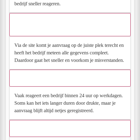
bedrijf sneller reageren.
Waarom moet de aanvraag via de site en niet via
direct contact?
Via de site komt je aanvraag op de juiste plek terecht en
heeft het bedrijf meteen alle gegevens compleet.
Daardoor gaat het sneller en voorkom je misverstanden.
Hoe snel krijg ik reactie op mijn aanvraag?
Vaak reageert een bedrijf binnen 24 uur op werkdagen.
Soms kan het iets langer duren door drukte, maar je
aanvraag blijft altijd netjes geregistreerd.
Wat moet ik invullen voor een goede prijsindicatie?