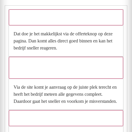
Hoe vraag ik een offerte aan bij Feuth?
Dat doe je het makkelijkst via de offerteknop op deze
pagina. Dan komt alles direct goed binnen en kan het
bedrijf sneller reageren.
Waarom moet de aanvraag via de site en niet via
direct contact?
Via de site komt je aanvraag op de juiste plek terecht en
heeft het bedrijf meteen alle gegevens compleet.
Daardoor gaat het sneller en voorkom je misverstanden.
Hoe snel krijg ik reactie op mijn aanvraag?