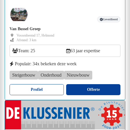
Geverifieerd
Van Bussel Groep
Vossenbeemd 17, Helmond
Afstand: 3 km
Team: 25
63 jaar expertise
Populair: 34x bekeken deze week
Steigerbouw
Onderhoud
Nieuwbouw
Profiel
Offerte