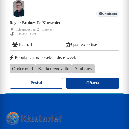
Geverifieerd
Rogier Bruines De Klussenier
Klaproosstraat 24, Beek e...
Afstand: 3 km
Team: 1
9 jaar expertise
Populair: 25x bekeken deze week
Onderhoud
Keukenrenovatie
Aanbouw
Profiel
Offerte