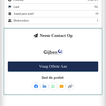
Postcode
3784 WT
Land
NL
Aantal jaren actief:
19
Medewerkers
1
Neem Contact Op
Vraag Offerte Aan
Deel dit profiel:
Facebook
Linkedin
Whatsapp
Email
Kopieer link