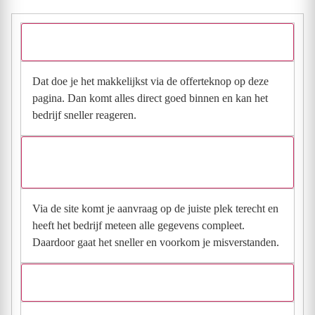
Hoe vraag ik een offerte aan bij Gijben Totaalbouw?
Dat doe je het makkelijkst via de offerteknop op deze
pagina. Dan komt alles direct goed binnen en kan het
bedrijf sneller reageren.
Waarom moet de aanvraag via de site en niet via
direct contact?
Via de site komt je aanvraag op de juiste plek terecht en
heeft het bedrijf meteen alle gegevens compleet.
Daardoor gaat het sneller en voorkom je misverstanden.
Hoe snel krijg ik reactie op mijn aanvraag?