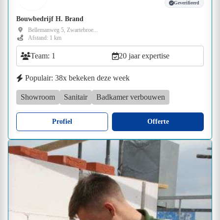
Geverifieerd
Bouwbedrijf H. Brand
Bellemanweg 5, Zwartebroe...
Afstand: 1 km
Team: 1
20 jaar expertise
Populair: 38x bekeken deze week
Showroom
Sanitair
Badkamer verbouwen
Profiel
Offerte