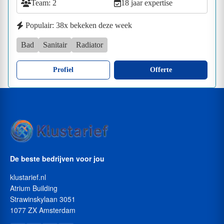
Team: 2
18 jaar expertise
Populair: 38x bekeken deze week
Bad
Sanitair
Radiator
Profiel
Offerte
De beste bedrijven voor jou
klustarief.nl
Atrium Building
Strawinskylaan 3051
1077 ZX Amsterdam