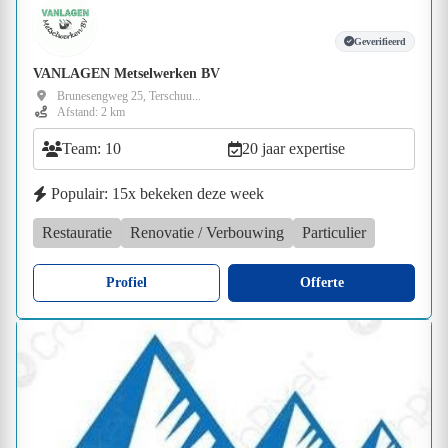
Geverifieerd
VANLAGEN Metselwerken BV
Brunesengweg 25, Terschuu...
Afstand: 2 km
Team: 10
20 jaar expertise
Populair: 15x bekeken deze week
Restauratie
Renovatie / Verbouwing
Particulier
Profiel
Offerte