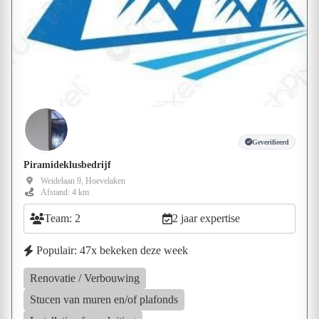
Geverifieerd
Piramideklusbedrijf
Weidelaan 9, Hoevelaken
Afstand: 4 km
Team: 2
2 jaar expertise
Populair: 47x bekeken deze week
Renovatie / Verbouwing
Stucen van muren en/of plafonds