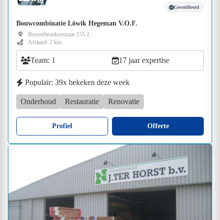
Geverifieerd
Bouwcombinatie Löwik Hegeman V.O.F.
Bornerbroeksestraat 155 2...
Afstand: 2 km
Team: 1
17 jaar expertise
Populair: 39x bekeken deze week
Onderhoud
Restauratie
Renovatie
Profiel
Offerte