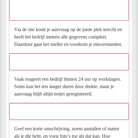
Waarom moet de aanvraag via de site en niet via
direct contact?
Via de site komt je aanvraag op de juiste plek terecht en
heeft het bedrijf meteen alle gegevens compleet.
Daardoor gaat het sneller en voorkom je misverstanden.
Hoe snel krijg ik reactie op mijn aanvraag?
Vaak reageert een bedrijf binnen 24 uur op werkdagen.
Soms kan het iets langer duren door drukte, maar je
aanvraag blijft altijd netjes geregistreerd.
Wat moet ik invullen voor een goede prijsindicatie?
Geef een korte omschrijving, noem aantallen of maten
als je die hebt, en voeg foto’s toe als dat kan. Hoe