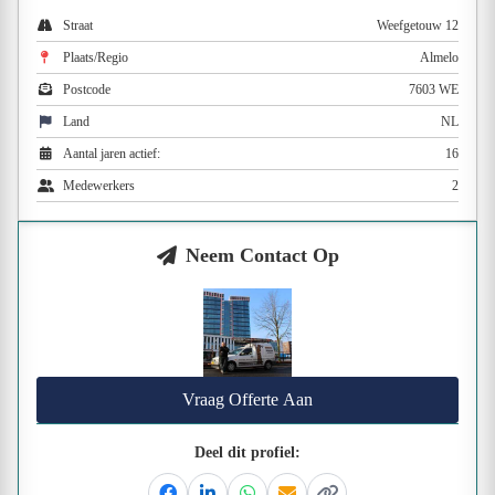
Straat
Weefgetouw 12
Plaats/Regio
Almelo
Postcode
7603 WE
Land
NL
Aantal jaren actief:
16
Medewerkers
2
Neem Contact Op
Vraag Offerte Aan
Deel dit profiel: