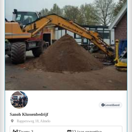
Geverifieerd
Sanoh Klussenbedrijf
Rappersweg 18, Almelo
Team: 3
22 jaar expertise