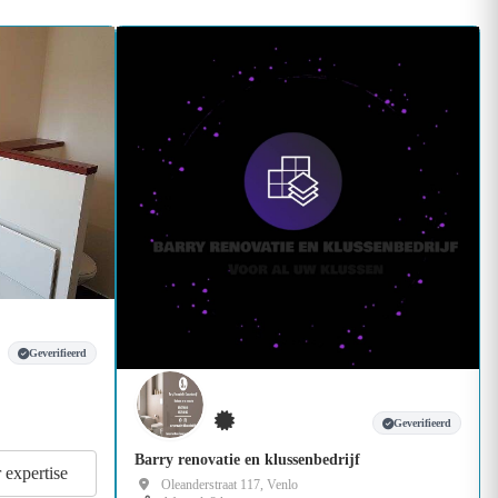
Geverifieerd
Geverifieerd
Barry renovatie en klussenbedrijf
r expertise
Oleanderstraat 117, Venlo