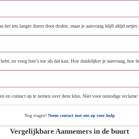
Hoe snel krijg ik reactie op mijn aanvraag?
et iets langer duren door drukte, maar je aanvraag blijft altijd netjes 
Wat moet ik invullen voor een goede prijsindicatie?
ebt, en voeg foto’s toe als dat kan. Hoe duidelijker je aanvraag, hoe be
Wat gebeurt er met mijn gegevens na mijn aanvraag?
en en contact op te nemen over deze klus. Niet voor onnodige reclame
Nog vragen?
Neem contact met ons op voor hulp
Vergelijkbare Aannemers in de buurt