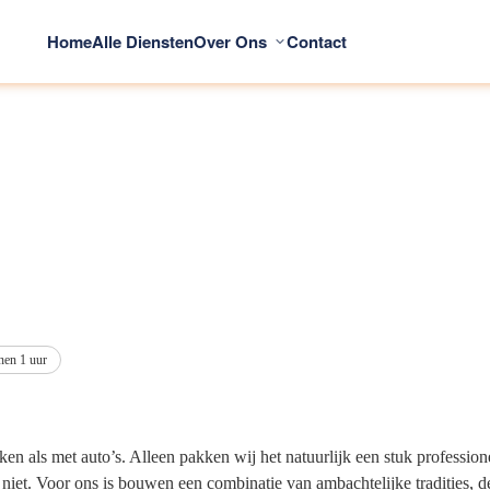
Home
Alle Diensten
Over Ons
Contact
nen 1 uur
ken als met auto’s. Alleen pakken wij het natuurlijk een stuk professi
iet. Voor ons is bouwen een combinatie van ambachtelijke tradities, d