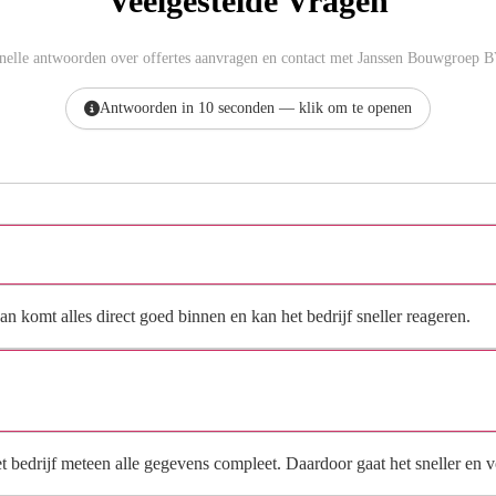
Veelgestelde Vragen
nelle antwoorden over offertes aanvragen en contact met Janssen Bouwgroep B
Antwoorden in 10 seconden — klik om te openen
Hoe vraag ik een offerte aan bij Janssen Bouwgroep BV?
n komt alles direct goed binnen en kan het bedrijf sneller reageren.
Waarom moet de aanvraag via de site en niet via
direct contact?
het bedrijf meteen alle gegevens compleet. Daardoor gaat het sneller en