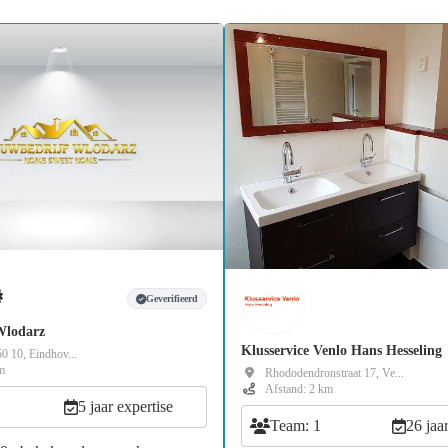
Geverifieerd
Wlodarz
Klusservice Venlo Hans Hesseling
0 10, Eindhov...
m
Rhododendronstraat 17, Ve...
Afstand: 2 km
5 jaar expertise
Team: 1
26 jaa