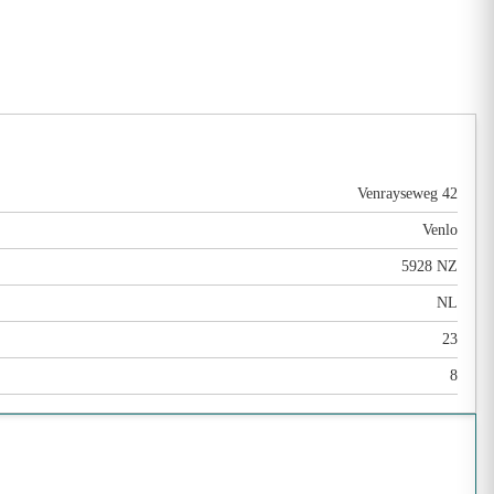
Venrayseweg 42
Venlo
5928 NZ
NL
23
8