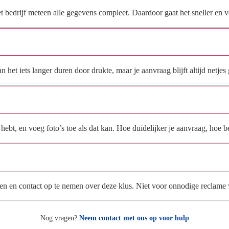
het bedrijf meteen alle gegevens compleet. Daardoor gaat het sneller en
Hoe snel krijg ik reactie op mijn aanvraag?
et iets langer duren door drukte, maar je aanvraag blijft altijd netjes 
Wat moet ik invullen voor een goede prijsindicatie?
ebt, en voeg foto’s toe als dat kan. Hoe duidelijker je aanvraag, hoe be
Wat gebeurt er met mijn gegevens na mijn aanvraag?
en en contact op te nemen over deze klus. Niet voor onnodige reclame
Nog vragen?
Neem contact met ons op voor hulp