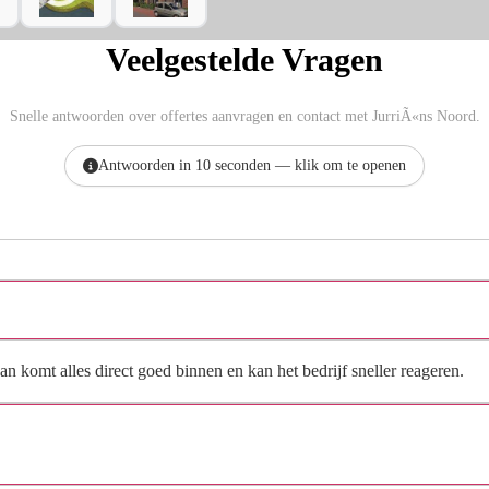
Veelgestelde Vragen
Snelle antwoorden over offertes aanvragen en contact met JurriÃ«ns Noord.
Antwoorden in 10 seconden — klik om te openen
Hoe vraag ik een offerte aan bij JurriÃ«ns Noord?
n komt alles direct goed binnen en kan het bedrijf sneller reageren.
Waarom moet de aanvraag via de site en niet via
direct contact?