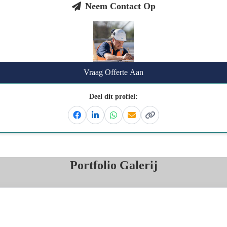
Neem Contact Op
Vraag Offerte Aan
Deel dit profiel:
Facebook
Linkedin
Whatsapp
Email
Kopieer link
Portfolio Galerij