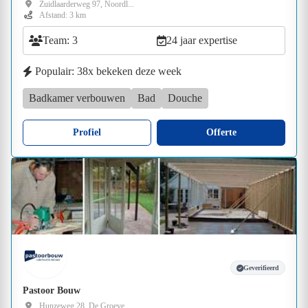
Zuidlaarderweg 97, Noordl...
Afstand: 3 km
Team: 3
24 jaar expertise
Populair: 38x bekeken deze week
Badkamer verbouwen
Bad
Douche
Profiel
Offerte
Geverifieerd
Pastoor Bouw
Hunzeweg 28, De Groeve