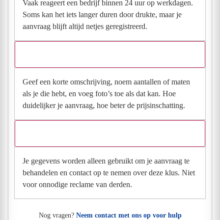
Vaak reageert een bedrijf binnen 24 uur op werkdagen.
Soms kan het iets langer duren door drukte, maar je
aanvraag blijft altijd netjes geregistreerd.
Wat moet ik invullen voor een goede prijsindicatie?
Geef een korte omschrijving, noem aantallen of maten
als je die hebt, en voeg foto’s toe als dat kan. Hoe
duidelijker je aanvraag, hoe beter de prijsinschatting.
Wat gebeurt er met mijn gegevens na mijn aanvraag?
Je gegevens worden alleen gebruikt om je aanvraag te
behandelen en contact op te nemen over deze klus. Niet
voor onnodige reclame van derden.
Nog vragen?
Neem contact met ons op voor hulp