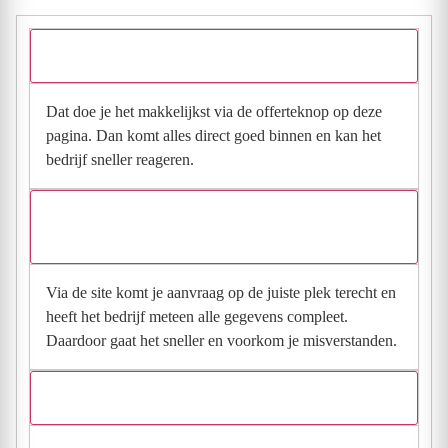
Hoe vraag ik een offerte aan bij Kampen Klussen?
Dat doe je het makkelijkst via de offerteknop op deze
pagina. Dan komt alles direct goed binnen en kan het
bedrijf sneller reageren.
Waarom moet de aanvraag via de site en niet via
direct contact?
Via de site komt je aanvraag op de juiste plek terecht en
heeft het bedrijf meteen alle gegevens compleet.
Daardoor gaat het sneller en voorkom je misverstanden.
Hoe snel krijg ik reactie op mijn aanvraag?