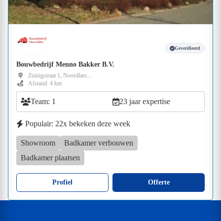
Geverifieerd
Bouwbedrijf Menno Bakker B.V.
Zuinigstraat 1, Noordlare...
Afstand: 4 km
Team: 1
23 jaar expertise
Populair: 22x bekeken deze week
Showroom
Badkamer verbouwen
Badkamer plaatsen
Profiel
Offerte