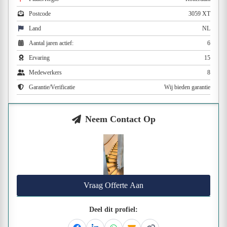
Postcode
3059 XT
Land
NL
Aantal jaren actief:
6
Ervaring
15
Medewerkers
8
Garantie/Verificatie
Wij bieden garantie
Neem Contact Op
Vraag Offerte Aan
Deel dit profiel: