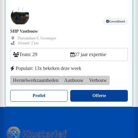
Geverifieerd
SHP Vastbouw
Diamantlaan 6, Groningen
Afstand: 2 km
Team: 29
27 jaar expertise
Populair: 13x bekeken deze week
Herstelwerkzaamheden
Aanbouw
Verbouw
Profiel
Offerte