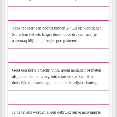
Hoe snel krijg ik reactie op mijn aanvraag?
Vaak reageert een bedrijf binnen 24 uur op werkdagen.
Soms kan het iets langer duren door drukte, maar je
aanvraag blijft altijd netjes geregistreerd.
Wat moet ik invullen voor een goede prijsindicatie?
Geef een korte omschrijving, noem aantallen of maten
als je die hebt, en voeg foto’s toe als dat kan. Hoe
duidelijker je aanvraag, hoe beter de prijsinschatting.
Wat gebeurt er met mijn gegevens na mijn aanvraag?
Je gegevens worden alleen gebruikt om je aanvraag te