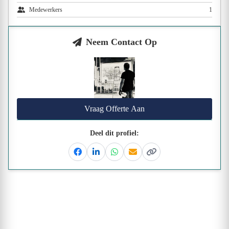
Medewerkers
1
Neem Contact Op
Vraag Offerte Aan
Deel dit profiel:
Facebook
Linkedin
Whatsapp
Email
Kopieer link