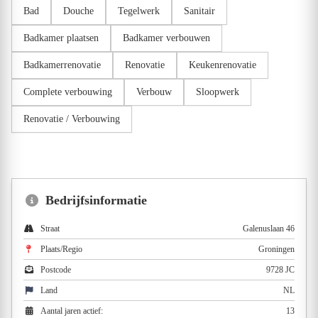
Bad
Douche
Tegelwerk
Sanitair
Badkamer plaatsen
Badkamer verbouwen
Badkamerrenovatie
Renovatie
Keukenrenovatie
Complete verbouwing
Verbouw
Sloopwerk
Renovatie / Verbouwing
Bedrijfsinformatie
Straat
Galenuslaan 46
Plaats/Regio
Groningen
Postcode
9728 JC
Land
NL
Aantal jaren actief:
13