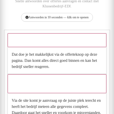
Snelle antwoorden over offertes aanvragen en contact met
Klussenbedrijf-EDI.
Antwoorden in 10 seconden — klik om te openen
Hoe vraag ik een offerte aan bij Klussenbedrijf-EDI?
Dat doe je het makkelijkst via de offerteknop op deze
pagina. Dan komt alles direct goed binnen en kan het
bedrijf sneller reageren.
Waarom moet de aanvraag via de site en niet via
direct contact?
Via de site komt je aanvraag op de juiste plek terecht en
heeft het bedrijf meteen alle gegevens compleet.
Daardoor gaat het sneller en voorkom je misverstanden.