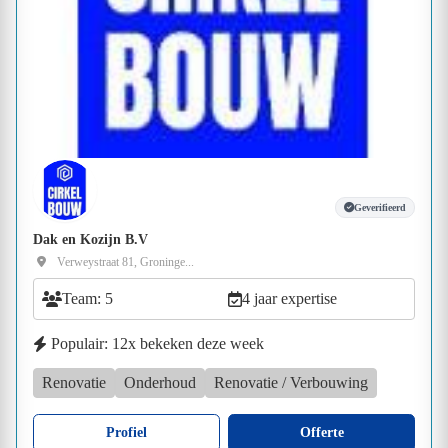
Geverifieerd
Dak en Kozijn B.V
Verweystraat 81, Groninge...
Team: 5
4 jaar expertise
Populair: 12x bekeken deze week
Renovatie
Onderhoud
Renovatie / Verbouwing
Profiel
Offerte