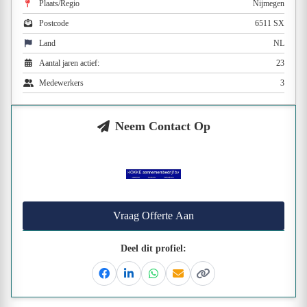
Plaats/Regio
Nijmegen
Postcode
6511 SX
Land
NL
Aantal jaren actief:
23
Medewerkers
3
Neem Contact Op
Vraag Offerte Aan
Deel dit profiel:
Facebook
Linkedin
Whatsapp
Email
Kopieer link