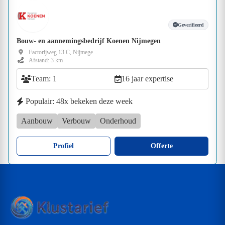
Geverifieerd
Bouw- en aannemingsbedrijf Koenen Nijmegen
Factorijweg 13 C, Nijmege...
Afstand: 3 km
Team: 1
16 jaar expertise
Populair: 48x bekeken deze week
Aanbouw
Verbouw
Onderhoud
Profiel
Offerte