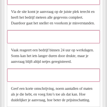
Via de site komt je aanvraag op de juiste plek terecht en
heeft het bedrijf meteen alle gegevens compleet.
Daardoor gaat het sneller en voorkom je misverstanden.
Hoe snel krijg ik reactie op mijn aanvraag?
Vaak reageert een bedrijf binnen 24 uur op werkdagen.
Soms kan het iets langer duren door drukte, maar je
aanvraag blijft altijd netjes geregistreerd.
Wat moet ik invullen voor een goede prijsindicatie?
Geef een korte omschrijving, noem aantallen of maten
als je die hebt, en voeg foto’s toe als dat kan. Hoe
duidelijker je aanvraag, hoe beter de prijsinschatting.