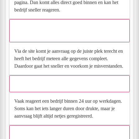
pagina. Dan komt alles direct goed binnen en kan het
bedrijf sneller reageren.
Waarom moet de aanvraag via de site en niet via
direct contact?
Via de site komt je aanvraag op de juiste plek terecht en
heeft het bedrijf meteen alle gegevens compleet.
Daardoor gaat het sneller en voorkom je misverstanden.
Hoe snel krijg ik reactie op mijn aanvraag?
Vaak reageert een bedrijf binnen 24 uur op werkdagen.
Soms kan het iets langer duren door drukte, maar je
aanvraag blijft altijd netjes geregistreerd.
Wat moet ik invullen voor een goede prijsindicatie?