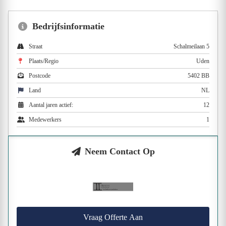
Bedrijfsinformatie
Straat
Schalmeilaan 5
Plaats/Regio
Uden
Postcode
5402 BB
Land
NL
Aantal jaren actief:
12
Medewerkers
1
Neem Contact Op
Vraag Offerte Aan