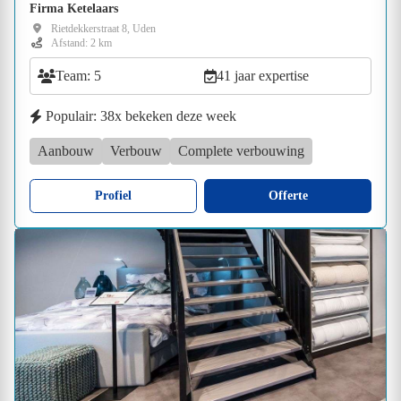
Firma Ketelaars
Rietdekkerstraat 8, Uden
Afstand: 2 km
Team: 5
41 jaar expertise
Populair: 38x bekeken deze week
Aanbouw
Verbouw
Complete verbouwing
Profiel
Offerte