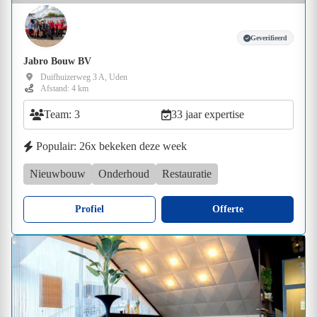
Geverifieerd
Jabro Bouw BV
Duifhuizerweg 3 A, Uden
Afstand: 4 km
Team: 3
33 jaar expertise
Populair: 26x bekeken deze week
Nieuwbouw
Onderhoud
Restauratie
Profiel
Offerte