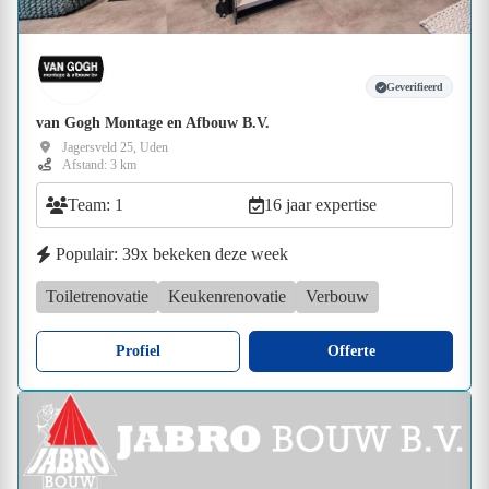
Geverifieerd
van Gogh Montage en Afbouw B.V.
Jagersveld 25, Uden
Afstand: 3 km
Team: 1
16 jaar expertise
Populair: 39x bekeken deze week
Toiletrenovatie
Keukenrenovatie
Verbouw
Profiel
Offerte