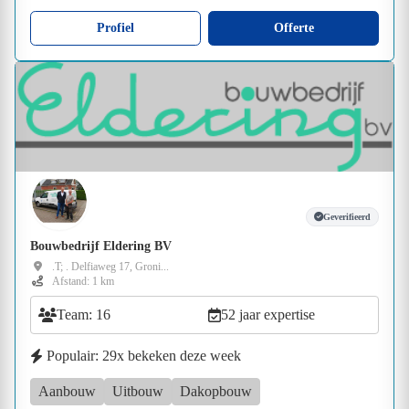
Profiel
Offerte
Geverifieerd
Bouwbedrijf Eldering BV
.T; . Delfiaweg 17, Groni...
Afstand: 1 km
Team: 16
52 jaar expertise
Populair: 29x bekeken deze week
Aanbouw
Uitbouw
Dakopbouw