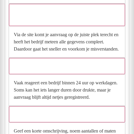
Waarom moet de aanvraag via de site en niet via
direct contact?
Via de site komt je aanvraag op de juiste plek terecht en
heeft het bedrijf meteen alle gegevens compleet.
Daardoor gaat het sneller en voorkom je misverstanden.
Hoe snel krijg ik reactie op mijn aanvraag?
Vaak reageert een bedrijf binnen 24 uur op werkdagen.
Soms kan het iets langer duren door drukte, maar je
aanvraag blijft altijd netjes geregistreerd.
Wat moet ik invullen voor een goede prijsindicatie?
Geef een korte omschrijving, noem aantallen of maten