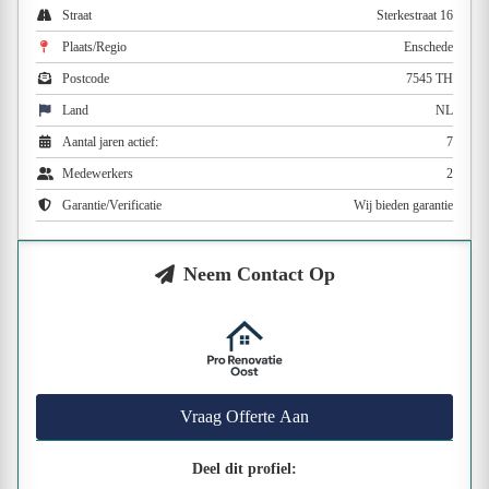
Straat
Sterkestraat 16
Plaats/Regio
Enschede
Postcode
7545 TH
Land
NL
Aantal jaren actief:
7
Medewerkers
2
Garantie/Verificatie
Wij bieden garantie
Neem Contact Op
Vraag Offerte Aan
Deel dit profiel: