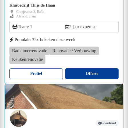
Klusbedrijf Thijs de Haan
Cronjestraat 3, Baflo
Afstand: 2 km
Team: 1
2 jaar expertise
Populair: 35x bekeken deze week
Badkamerrenovatie
Renovatie / Verbouwing
Keukenrenovatie
Profiel
Offerte
Geverifieerd