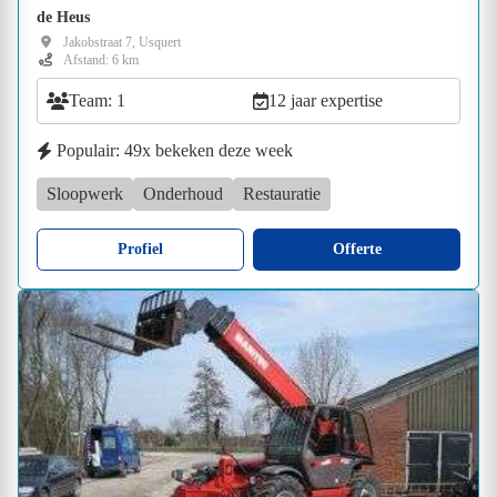
de Heus
Jakobstraat 7, Usquert
Afstand: 6 km
Team: 1
12 jaar expertise
Populair: 49x bekeken deze week
Sloopwerk
Onderhoud
Restauratie
Profiel
Offerte