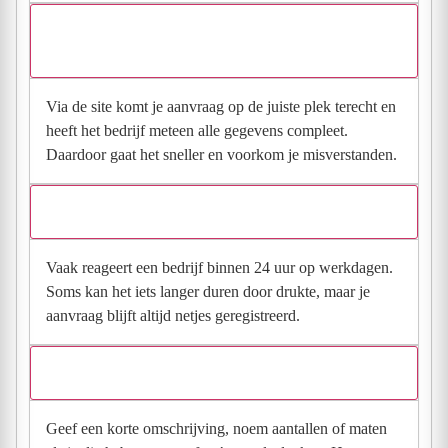
Waarom moet de aanvraag via de site en niet via
direct contact?
Via de site komt je aanvraag op de juiste plek terecht en
heeft het bedrijf meteen alle gegevens compleet.
Daardoor gaat het sneller en voorkom je misverstanden.
Hoe snel krijg ik reactie op mijn aanvraag?
Vaak reageert een bedrijf binnen 24 uur op werkdagen.
Soms kan het iets langer duren door drukte, maar je
aanvraag blijft altijd netjes geregistreerd.
Wat moet ik invullen voor een goede prijsindicatie?
Geef een korte omschrijving, noem aantallen of maten