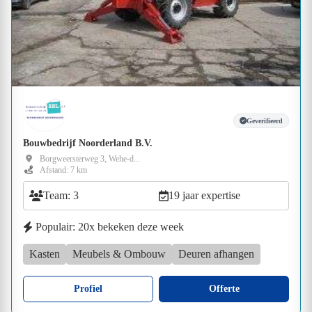
Geverifieerd
Bouwbedrijf Noorderland B.V.
Borgweersterweg 3, Wehe-d...
Afstand: 7 km
Team: 3
19 jaar expertise
Populair: 20x bekeken deze week
Kasten
Meubels & Ombouw
Deuren afhangen
Profiel
Offerte