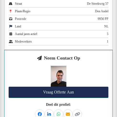
Straat
De Streekweg 57
Plaats/Regio
Den Andel
Postcode
9956 PP
Land
NL
Aantal jaren actief:
5
Medewerkers
1
Neem Contact Op
Vraag Offerte Aan
Deel dit profiel:
Facebook
Linkedin
Whatsapp
Email
Kopieer link