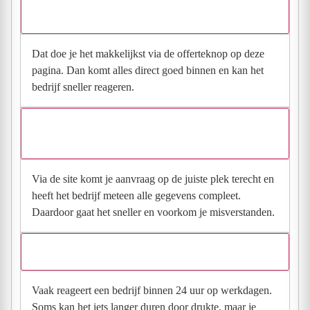
Hoe vraag ik een offerte aan bij Schalk Bouw?
Dat doe je het makkelijkst via de offerteknop op deze
pagina. Dan komt alles direct goed binnen en kan het
bedrijf sneller reageren.
Waarom moet de aanvraag via de site en niet via
direct contact?
Via de site komt je aanvraag op de juiste plek terecht en
heeft het bedrijf meteen alle gegevens compleet.
Daardoor gaat het sneller en voorkom je misverstanden.
Hoe snel krijg ik reactie op mijn aanvraag?
Vaak reageert een bedrijf binnen 24 uur op werkdagen.
Soms kan het iets langer duren door drukte, maar je