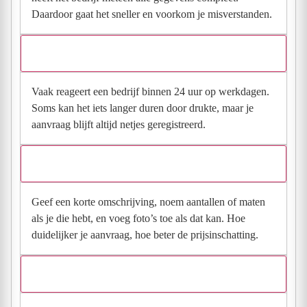
Daardoor gaat het sneller en voorkom je misverstanden.
Hoe snel krijg ik reactie op mijn aanvraag?
Vaak reageert een bedrijf binnen 24 uur op werkdagen.
Soms kan het iets langer duren door drukte, maar je
aanvraag blijft altijd netjes geregistreerd.
Wat moet ik invullen voor een goede prijsindicatie?
Geef een korte omschrijving, noem aantallen of maten
als je die hebt, en voeg foto’s toe als dat kan. Hoe
duidelijker je aanvraag, hoe beter de prijsinschatting.
Wat gebeurt er met mijn gegevens na mijn aanvraag?