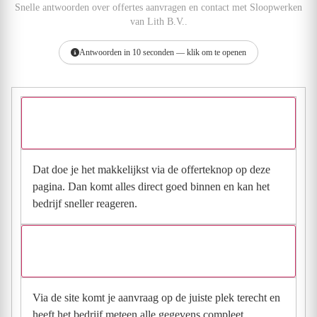
Snelle antwoorden over offertes aanvragen en contact met Sloopwerken
van Lith B.V..
Antwoorden in 10 seconden — klik om te openen
Hoe vraag ik een offerte aan bij Sloopwerken van Lith
B.V.?
Dat doe je het makkelijkst via de offerteknop op deze
pagina. Dan komt alles direct goed binnen en kan het
bedrijf sneller reageren.
Waarom moet de aanvraag via de site en niet via
direct contact?
Via de site komt je aanvraag op de juiste plek terecht en
heeft het bedrijf meteen alle gegevens compleet.