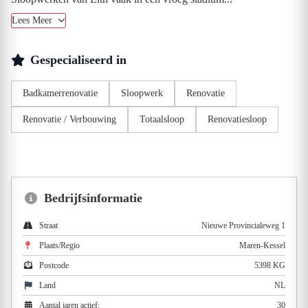
Lees Meer
Gespecialiseerd in
Badkamerrenovatie
Sloopwerk
Renovatie
Renovatie / Verbouwing
Totaalsloop
Renovatiesloop
Bedrijfsinformatie
Straat
Nieuwe Provincialeweg 1
Plaats/Regio
Maren-Kessel
Postcode
5398 KG
Land
NL
Aantal jaren actief:
30