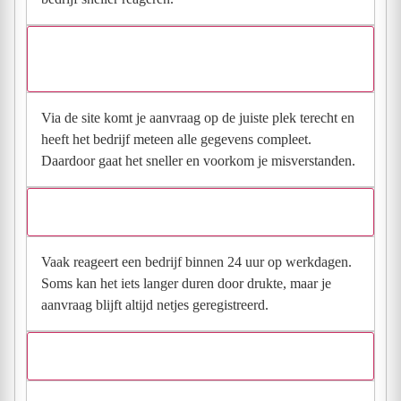
Waarom moet de aanvraag via de site en niet via
direct contact?
Via de site komt je aanvraag op de juiste plek terecht en
heeft het bedrijf meteen alle gegevens compleet.
Daardoor gaat het sneller en voorkom je misverstanden.
Hoe snel krijg ik reactie op mijn aanvraag?
Vaak reageert een bedrijf binnen 24 uur op werkdagen.
Soms kan het iets langer duren door drukte, maar je
aanvraag blijft altijd netjes geregistreerd.
Wat moet ik invullen voor een goede prijsindicatie?