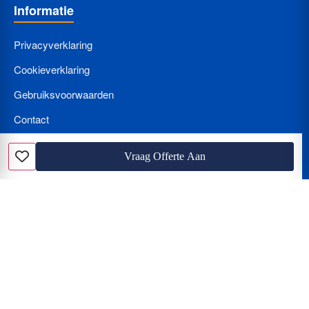
Informatie
Privacyverklaring
Cookieverklaring
Gebruiksvoorwaarden
Contact
Bedrijf Aanmelden
Vraag Offerte Aan
Favoriet
Nieuws
Loodgieter met spoed? Wat kost een loodgieter per uur en hoe
herkent u de beunhaas?
Hoe vindt u de beste vakman? Vergelijken van offertes, tarieven
en de juiste certificering