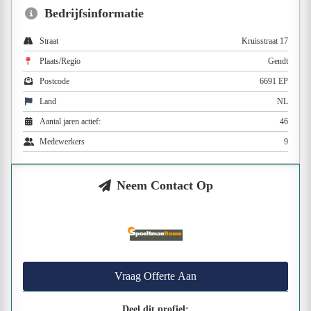
Bedrijfsinformatie
Straat
Kruisstraat 17
Plaats/Regio
Gendt
Postcode
6691 EP
Land
NL
Aantal jaren actief:
46
Medewerkers
9
Neem Contact Op
Vraag Offerte Aan
Deel dit profiel: