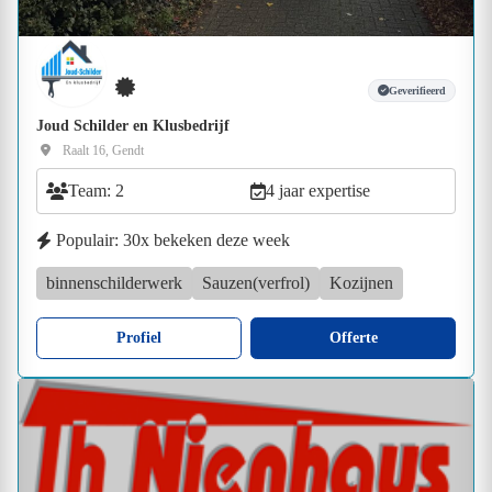
Geverifieerd
Joud Schilder en Klusbedrijf
Raalt 16, Gendt
Team: 2
4 jaar expertise
Populair: 30x bekeken deze week
binnenschilderwerk
Sauzen(verfrol)
Kozijnen
Profiel
Offerte