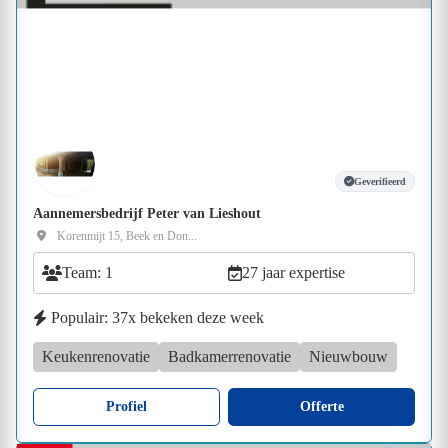
Geverifieerd
Aannemersbedrijf Peter van Lieshout
Korenmijt 15, Beek en Don...
Team: 1
27 jaar expertise
Populair: 37x bekeken deze week
Keukenrenovatie
Badkamerrenovatie
Nieuwbouw
Profiel
Offerte