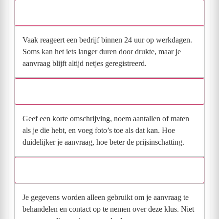
Hoe snel krijg ik reactie op mijn aanvraag?
Vaak reageert een bedrijf binnen 24 uur op werkdagen.
Soms kan het iets langer duren door drukte, maar je
aanvraag blijft altijd netjes geregistreerd.
Wat moet ik invullen voor een goede prijsindicatie?
Geef een korte omschrijving, noem aantallen of maten
als je die hebt, en voeg foto’s toe als dat kan. Hoe
duidelijker je aanvraag, hoe beter de prijsinschatting.
Wat gebeurt er met mijn gegevens na mijn aanvraag?
Je gegevens worden alleen gebruikt om je aanvraag te
behandelen en contact op te nemen over deze klus. Niet