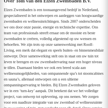
Over Tom van den Elzen Zwembaden B.V.
Elzen Zwembaden is een toonaangevend bedrijf in Nederland,
gespecialiseerd in het ontwerpen en aanleggen van hoogwaardige
zwembaden en wellnessinrichtingen. Sinds 2007 onderscheiden
we ons door onze passie, energie en technische expertise. Ons
team van professionals streeft ernaar om de mooiste en beste
zwembaden te creëren, volledig afgestemd op uw wensen en
behoeften. We zijn trots op onze samenwerking met Roolf-
Living, een merk dat elegant en speels buiten- en binnenmeubilair
ontwerpt. Deze samenwerking stelt ons in staat om uw tuin tot
leven te brengen en uw zwembadervaring naar een hoger niveau
te tillen. Daarnaast bieden we ook een breed scala aan
wellnessmogelijkheden, van ontspannende spa’s tot stoomcabines
en sauna’s, allemaal ontworpen om u een ultieme
ontspanningservaring te bieden. Bij Elzen Zwembaden geloven
we in een ‘turn-key’ aanpak. Dit betekent dat we het volledige
project, van ontwerp tot oplevering, op ons nemen. We zorgen
voor een naadloze integratie van uw zwembad of wellnessruimte