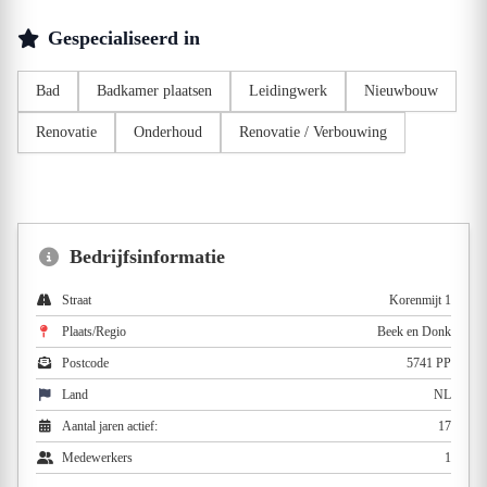
Gespecialiseerd in
Bad
Badkamer plaatsen
Leidingwerk
Nieuwbouw
Renovatie
Onderhoud
Renovatie / Verbouwing
Bedrijfsinformatie
Straat
Korenmijt 1
Plaats/Regio
Beek en Donk
Postcode
5741 PP
Land
NL
Aantal jaren actief:
17
Medewerkers
1