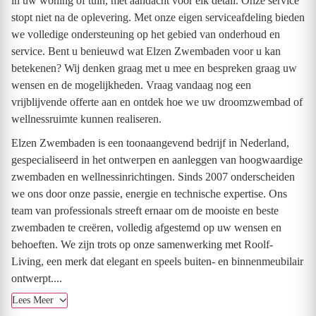
in uw woning of tuin, met aandacht voor elk detail. Onze service
stopt niet na de oplevering. Met onze eigen serviceafdeling bieden
we volledige ondersteuning op het gebied van onderhoud en
service. Bent u benieuwd wat Elzen Zwembaden voor u kan
betekenen? Wij denken graag met u mee en bespreken graag uw
wensen en de mogelijkheden. Vraag vandaag nog een
vrijblijvende offerte aan en ontdek hoe we uw droomzwembad of
wellnessruimte kunnen realiseren.
Elzen Zwembaden is een toonaangevend bedrijf in Nederland,
gespecialiseerd in het ontwerpen en aanleggen van hoogwaardige
zwembaden en wellnessinrichtingen. Sinds 2007 onderscheiden
we ons door onze passie, energie en technische expertise. Ons
team van professionals streeft ernaar om de mooiste en beste
zwembaden te creëren, volledig afgestemd op uw wensen en
behoeften. We zijn trots op onze samenwerking met Roolf-
Living, een merk dat elegant en speels buiten- en binnenmeubilair
ontwerpt....
Lees Meer