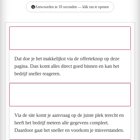
Antwoorden in 10 seconden — klik om te openen
Hoe vraag ik een offerte aan bij Tom van den
Elzen Zwembaden B.V.?
Dat doe je het makkelijkst via de offerteknop op deze
pagina. Dan komt alles direct goed binnen en kan het
bedrijf sneller reageren.
Waarom moet de aanvraag via de site en niet via
direct contact?
Via de site komt je aanvraag op de juiste plek terecht en
heeft het bedrijf meteen alle gegevens compleet.
Daardoor gaat het sneller en voorkom je misverstanden.