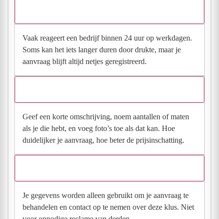
Hoe snel krijg ik reactie op mijn aanvraag?
Vaak reageert een bedrijf binnen 24 uur op werkdagen.
Soms kan het iets langer duren door drukte, maar je
aanvraag blijft altijd netjes geregistreerd.
Wat moet ik invullen voor een goede prijsindicatie?
Geef een korte omschrijving, noem aantallen of maten
als je die hebt, en voeg foto’s toe als dat kan. Hoe
duidelijker je aanvraag, hoe beter de prijsinschatting.
Wat gebeurt er met mijn gegevens na mijn aanvraag?
Je gegevens worden alleen gebruikt om je aanvraag te
behandelen en contact op te nemen over deze klus. Niet
voor onnodige reclame van derden.