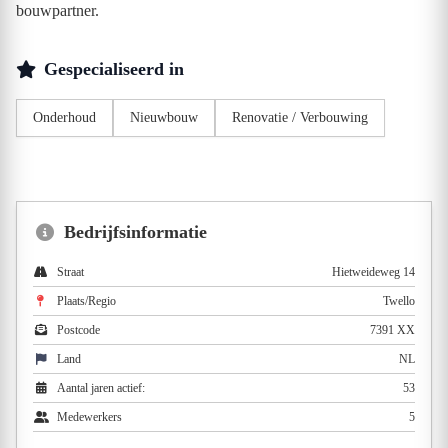
bouwpartner.
Gespecialiseerd in
Onderhoud
Nieuwbouw
Renovatie / Verbouwing
Bedrijfsinformatie
Straat
Hietweideweg 14
Plaats/Regio
Twello
Postcode
7391 XX
Land
NL
Aantal jaren actief:
53
Medewerkers
5