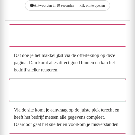
Antwoorden in 10 seconden — klik om te openen
Hoe vraag ik een offerte aan bij Van den Belt
Divisie Sport & Recreatie?
Dat doe je het makkelijkst via de offerteknop op deze
pagina. Dan komt alles direct goed binnen en kan het
bedrijf sneller reageren.
Waarom moet de aanvraag via de site en niet via
direct contact?
Via de site komt je aanvraag op de juiste plek terecht en
heeft het bedrijf meteen alle gegevens compleet.
Daardoor gaat het sneller en voorkom je misverstanden.