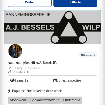
Profiel
Offerte
Geverifieerd
Aannemingsbedrijf A.J. Bessels BV
Enkweg 10, Klarenbeek
Afstand: 2 km
Team: 12
80 jaar expertise
Populair: 20x bekeken deze week
Sloopwerk
Badkamerrenovatie
Onderhoud