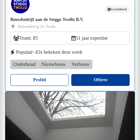
Geverifieerd
Bouwbedrijf aan de Stegge Twello B.V.
Hietweideweg 14, Twello
Team: 85
51 jaar expertise
Populair: 45x bekeken deze week
Onderhoud
Nieuwbouw
Verbouw
Profiel
Offerte