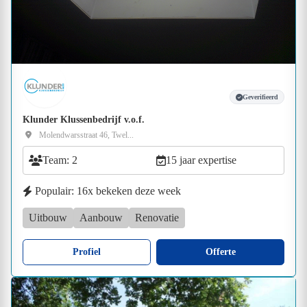
Geverifieerd
Klunder Klussenbedrijf v.o.f.
Molendwarsstraat 46, Twel...
Team: 2
15 jaar expertise
Populair: 16x bekeken deze week
Uitbouw
Aanbouw
Renovatie
Profiel
Offerte