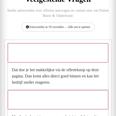
Snelle antwoorden over offertes aanvragen en contact met van Putten
Bouw & Onderhoud.
Antwoorden in 10 seconden — klik om te openen
Hoe vraag ik een offerte aan bij van Putten Bouw
& Onderhoud?
Dat doe je het makkelijkst via de offerteknop op deze
pagina. Dan komt alles direct goed binnen en kan het
bedrijf sneller reageren.
Waarom moet de aanvraag via de site en niet via
direct contact?