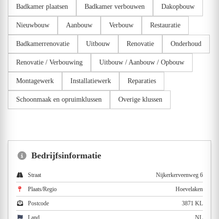
Badkamer plaatsen
Badkamer verbouwen
Dakopbouw
Nieuwbouw
Aanbouw
Verbouw
Restauratie
Badkamerrenovatie
Uitbouw
Renovatie
Onderhoud
Renovatie / Verbouwing
Uitbouw / Aanbouw / Opbouw
Montagewerk
Installatiewerk
Reparaties
Schoonmaak en opruimklussen
Overige klussen
Bedrijfsinformatie
Straat
Nijkerkerveenweg 6
Plaats/Regio
Hoevelaken
Postcode
3871 KL
Land
NL