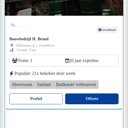
Geverifieerd
Bouwbedrijf H. Brand
Bellemanweg 5, Zwartebroe...
Afstand: 3 km
Team: 1
20 jaar expertise
Populair: 21x bekeken deze week
Showroom
Sanitair
Badkamer verbouwen
Profiel
Offerte