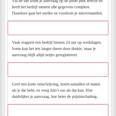
Via de site komt je aanvraag op de juiste plek terecht en
heeft het bedrijf meteen alle gegevens compleet.
Daardoor gaat het sneller en voorkom je misverstanden.
Hoe snel krijg ik reactie op mijn aanvraag?
Vaak reageert een bedrijf binnen 24 uur op werkdagen.
Soms kan het iets langer duren door drukte, maar je
aanvraag blijft altijd netjes geregistreerd.
Wat moet ik invullen voor een goede prijsindicatie?
Geef een korte omschrijving, noem aantallen of maten
als je die hebt, en voeg foto’s toe als dat kan. Hoe
duidelijker je aanvraag, hoe beter de prijsinschatting.
Wat gebeurt er met mijn gegevens na mijn aanvraag?