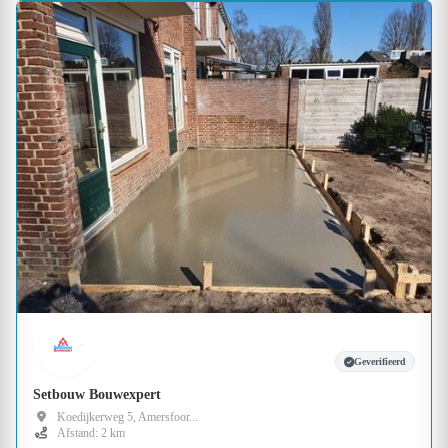
Geverifieerd
Setbouw Bouwexpert
Koedijkerweg 5, Amersfoor...
Afstand: 2 km