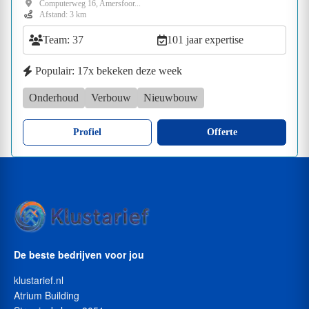
Computerweg 16, Amersfoor...
Afstand: 3 km
Team: 37
101 jaar expertise
Populair: 17x bekeken deze week
Onderhoud
Verbouw
Nieuwbouw
Profiel
Offerte
De beste bedrijven voor jou
klustarief.nl
Atrium Building