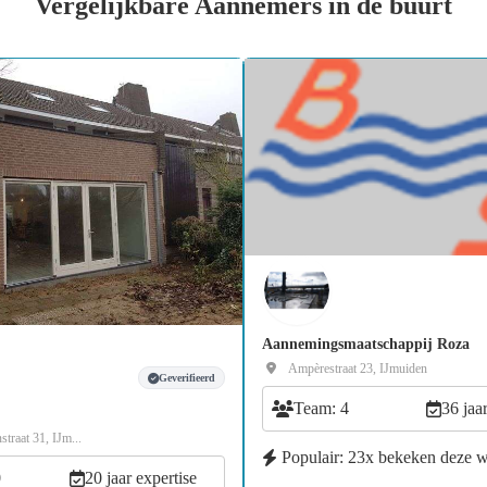
Vergelijkbare Aannemers in de buurt
Aannemingsmaatschappij Roza
Ampèrestraat 23, IJmuiden
Geverifieerd
Team: 4
36 jaa
traat 31, IJm...
Populair: 23x bekeken deze 
0
20 jaar expertise