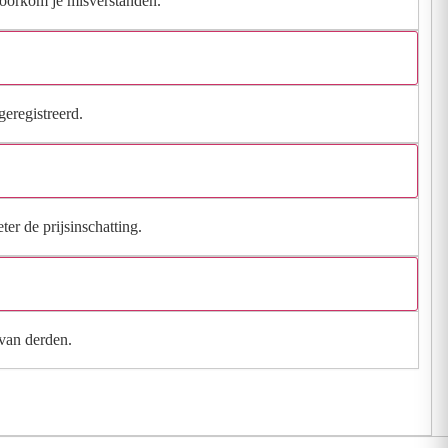
 voorkom je misverstanden.
geregistreerd.
ter de prijsinschatting.
 van derden.