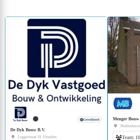
Menger Bouw
Geverifieerd
Middenhavens
De Dyk Bouw B.V.
Team: 1
Loggerstraat 19, IJmuiden