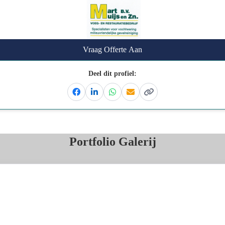
Vraag Offerte Aan
Deel dit profiel:
Facebook
Linkedin
Whatsapp
Email
Kopieer link
Portfolio Galerij