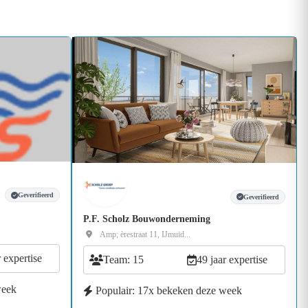
Geverifieerd
Geverifieerd
P.F. Scholz Bouwonderneming
Amp; èrestraat 11, IJmuid...
r expertise
Team: 15
49 jaar expertise
week
Populair: 17x bekeken deze week