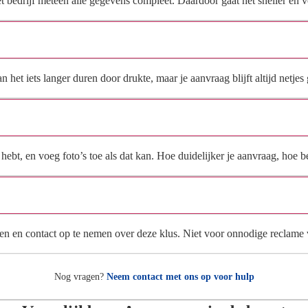
het bedrijf meteen alle gegevens compleet. Daardoor gaat het sneller en
Hoe snel krijg ik reactie op mijn aanvraag?
et iets langer duren door drukte, maar je aanvraag blijft altijd netjes 
Wat moet ik invullen voor een goede prijsindicatie?
ebt, en voeg foto’s toe als dat kan. Hoe duidelijker je aanvraag, hoe be
Wat gebeurt er met mijn gegevens na mijn aanvraag?
en en contact op te nemen over deze klus. Niet voor onnodige reclame
Nog vragen?
Neem contact met ons op voor hulp