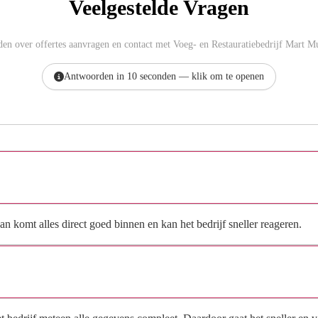
Veelgestelde Vragen
en over offertes aanvragen en contact met Voeg- en Restauratiebedrijf Mart M
Antwoorden in 10 seconden — klik om te openen
Hoe vraag ik een offerte aan bij Voeg- en Restauratiebedrijf
Mart Muijs & Zn. B.V.?
n komt alles direct goed binnen en kan het bedrijf sneller reageren.
Waarom moet de aanvraag via de site en niet via
direct contact?