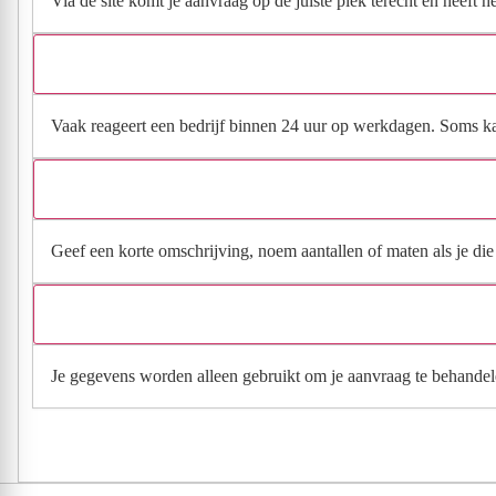
Via de site komt je aanvraag op de juiste plek terecht en heeft 
Vaak reageert een bedrijf binnen 24 uur op werkdagen. Soms kan h
Geef een korte omschrijving, noem aantallen of maten als je die h
Je gegevens worden alleen gebruikt om je aanvraag te behandel