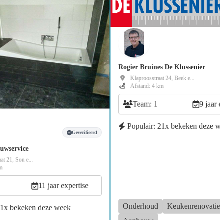
Rogier Bruines De Klussenier
Klaproosstraat 24, Beek e...
Afstand: 4 km
Team: 1
9 jaar 
Populair: 21x bekeken deze 
Geverifieerd
uwservice
at 21, Son e...
m
11 jaar expertise
Onderhoud
Keukenrenovatie
21x bekeken deze week