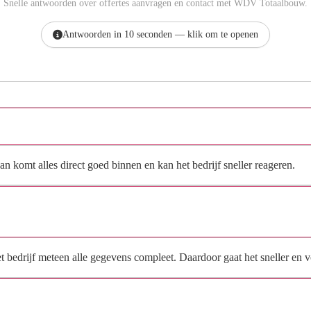
Snelle antwoorden over offertes aanvragen en contact met WDV Totaalbouw.
Antwoorden in 10 seconden — klik om te openen
Hoe vraag ik een offerte aan bij WDV Totaalbouw?
n komt alles direct goed binnen en kan het bedrijf sneller reageren.
Waarom moet de aanvraag via de site en niet via
direct contact?
het bedrijf meteen alle gegevens compleet. Daardoor gaat het sneller en
Hoe snel krijg ik reactie op mijn aanvraag?