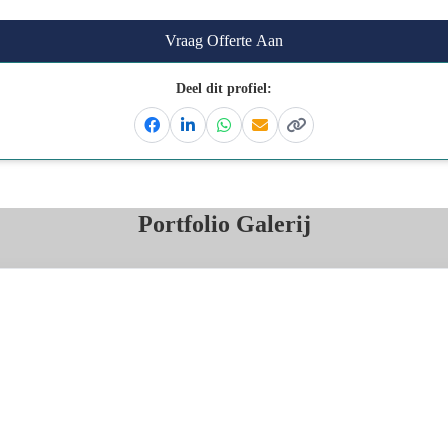
Vraag Offerte Aan
Deel dit profiel:
Facebook
Linkedin
Whatsapp
Email
Kopieer link
Portfolio Galerij