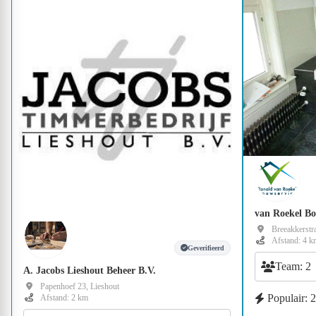
van Roekel Bo
Breeakkerstra
Afstand: 4 k
Geverifieerd
Team: 2
A. Jacobs Lieshout Beheer B.V.
Papenhoef 23, Lieshout
Populair: 
Afstand: 2 km