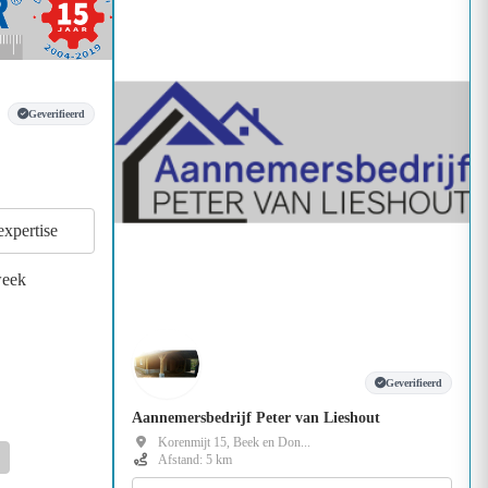
Geverifieerd
expertise
week
Geverifieerd
Aannemersbedrijf Peter van Lieshout
Korenmijt 15, Beek en Don...
Afstand: 5 km