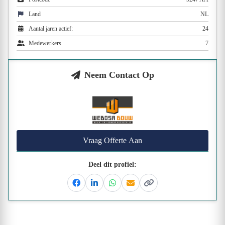
Land
NL
Aantal jaren actief:
24
Medewerkers
7
Neem Contact Op
Vraag Offerte Aan
Deel dit profiel:
Facebook
Linkedin
Whatsapp
Email
Kopieer link