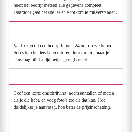
heeft het bedrijf meteen alle gegevens compleet.
Daardoor gaat het sneller en voorkom je misverstanden.
Hoe snel krijg ik reactie op mijn aanvraag?
Vaak reageert een bedrijf binnen 24 uur op werkdagen.
Soms kan het iets langer duren door drukte, maar je
aanvraag blijft altijd netjes geregistreerd.
Wat moet ik invullen voor een goede prijsindicatie?
Geef een korte omschrijving, noem aantallen of maten
als je die hebt, en voeg foto’s toe als dat kan. Hoe
duidelijker je aanvraag, hoe beter de prijsinschatting.
Wat gebeurt er met mijn gegevens na mijn aanvraag?