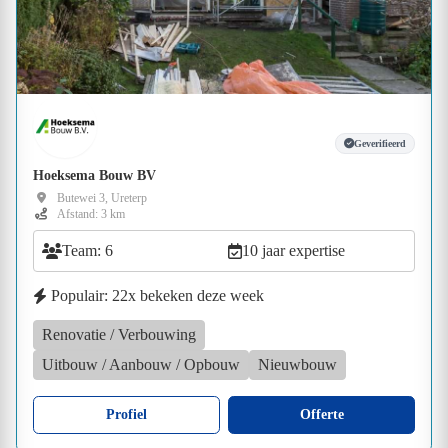
Geverifieerd
Hoeksema Bouw BV
Butewei 3, Ureterp
Afstand: 3 km
Team: 6
10 jaar expertise
Populair: 22x bekeken deze week
Renovatie / Verbouwing
Uitbouw / Aanbouw / Opbouw
Nieuwbouw
Profiel
Offerte