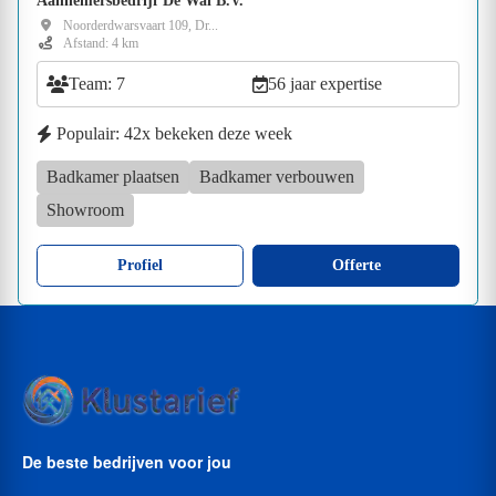
Aannemersbedrijf De Wal B.V.
Noorderdwarsvaart 109, Dr...
Afstand: 4 km
Team: 7
56 jaar expertise
Populair: 42x bekeken deze week
Badkamer plaatsen
Badkamer verbouwen
Showroom
Profiel
Offerte
De beste bedrijven voor jou