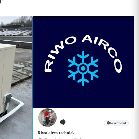
t
Geverifieerd
Riwo airco techniek