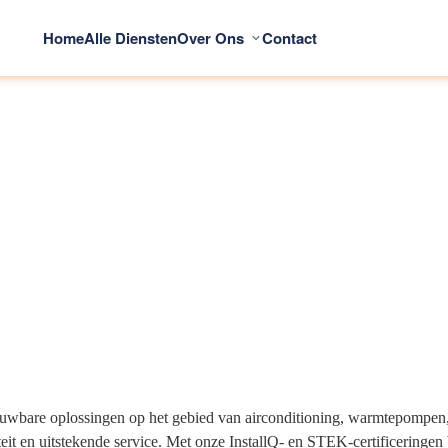
Home
Alle Diensten
Over Ons
Contact
rouwbare oplossingen op het gebied van airconditioning, warmtepompe
iteit en uitstekende service. Met onze InstallQ- en STEK-certificering