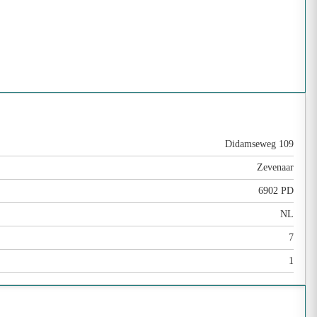
Didamseweg 109
Zevenaar
6902 PD
NL
7
1