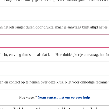
Hoe snel krijg ik reactie op mijn aanvraag?
et iets langer duren door drukte, maar je aanvraag blijft altijd netjes 
Wat moet ik invullen voor een goede prijsindicatie?
ebt, en voeg foto’s toe als dat kan. Hoe duidelijker je aanvraag, hoe be
Wat gebeurt er met mijn gegevens na mijn aanvraag?
en en contact op te nemen over deze klus. Niet voor onnodige reclame
Nog vragen?
Neem contact met ons op voor hulp