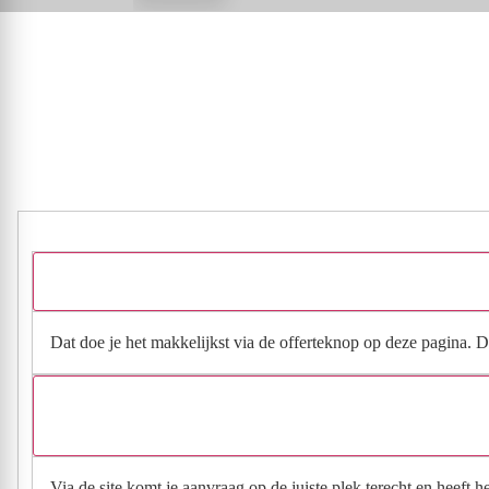
Dat doe je het makkelijkst via de offerteknop op deze pagina. Da
Via de site komt je aanvraag op de juiste plek terecht en heeft 