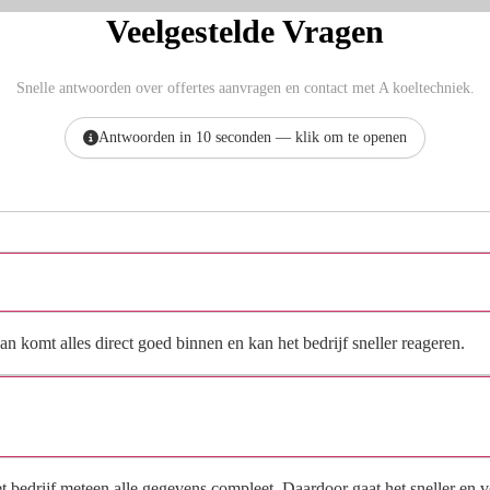
Veelgestelde Vragen
Snelle antwoorden over offertes aanvragen en contact met A koeltechniek.
Antwoorden in 10 seconden — klik om te openen
Hoe vraag ik een offerte aan bij A koeltechniek?
n komt alles direct goed binnen en kan het bedrijf sneller reageren.
Waarom moet de aanvraag via de site en niet via
direct contact?
het bedrijf meteen alle gegevens compleet. Daardoor gaat het sneller en