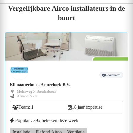
Vergelijkbare Airco installateurs in de
buurt
Geverifieerd
Klimaattechniek Achterhoek B.V.
Molenweg 5, Breedenbroek
Afstand: 5 km
Team: 1
18 jaar expertise
Populair: 39x bekeken deze week
Installatie
Plafond Airco
Ventilatie