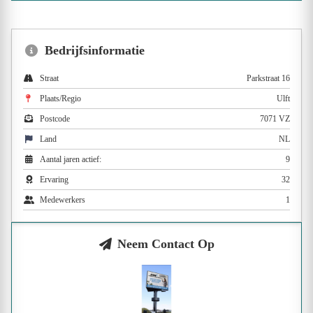
Bedrijfsinformatie
Straat
Parkstraat 16
Plaats/Regio
Ulft
Postcode
7071 VZ
Land
NL
Aantal jaren actief:
9
Ervaring
32
Medewerkers
1
Neem Contact Op