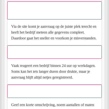
Waarom moet de aanvraag via de site en niet via
direct contact?
Via de site komt je aanvraag op de juiste plek terecht en
heeft het bedrijf meteen alle gegevens compleet.
Daardoor gaat het sneller en voorkom je misverstanden.
Hoe snel krijg ik reactie op mijn aanvraag?
Vaak reageert een bedrijf binnen 24 uur op werkdagen.
Soms kan het iets langer duren door drukte, maar je
aanvraag blijft altijd netjes geregistreerd.
Wat moet ik invullen voor een goede prijsindicatie?
Geef een korte omschrijving, noem aantallen of maten