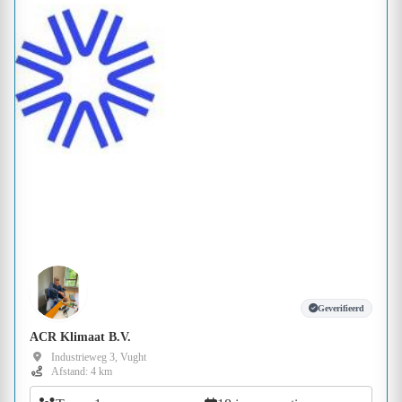
Geverifieerd
ACR Klimaat B.V.
Industrieweg 3, Vught
Afstand: 4 km