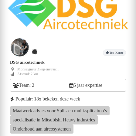
Top Keuze
DSG aircotechniek
Monseigneur Zwijsenstraat...
Afstand: 2 km
Team: 2
5 jaar expertise
Populair: 18x bekeken deze week
Maatwerk advies voor Split‑ en multi‑split airco’s
specialisatie in Mitsubishi Heavy industries
Onderhoud aan aircosystemen