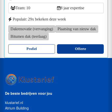
Team: 10
8 jaar expertise
Populair: 29x bekeken deze week
Dakrenovatie (vervanging)
Plaatsing van nieuw dak
Bitumen dak (teerlaag)
Profiel
Offerte
De beste bedrijven voor jou
klustarief.nl
Atrium Building