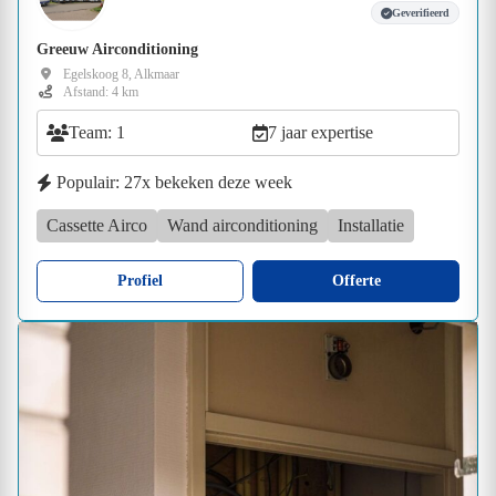
Geverifieerd
Greeuw Airconditioning
Egelskoog 8, Alkmaar
Afstand: 4 km
Team: 1
7 jaar expertise
Populair: 27x bekeken deze week
Cassette Airco
Wand airconditioning
Installatie
Profiel
Offerte