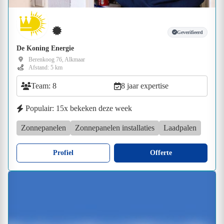
Geverifieerd
De Koning Energie
Berenkoog 76, Alkmaar
Afstand: 5 km
Team: 8
8 jaar expertise
Populair: 15x bekeken deze week
Zonnepanelen
Zonnepanelen installaties
Laadpalen
Profiel
Offerte