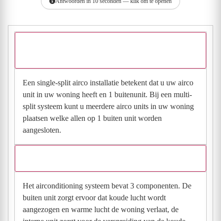
Antwoorden in 10 seconden — klik om te openen
Wat is het verschil tussen een single split en een
multi split?
Een single-split airco installatie betekent dat u uw airco
unit in uw woning heeft en 1 buitenunit. Bij een multi-
split systeem kunt u meerdere airco units in uw woning
plaatsen welke allen op 1 buiten unit worden
aangesloten.
Uit hoeveel delen bestaat een airco?
Het airconditioning systeem bevat 3 componenten. De
buiten unit zorgt ervoor dat koude lucht wordt
aangezogen en warme lucht de woning verlaat, de