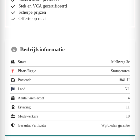
Stek en VCA gecertificeerd
Scherpe prijzen
Offerte op maat
Bedrijfsinformatie
Straat
Melkweg 3e
Plaats/Regio
Stompetoren
Postcode
1841 JJ
Land
NL
Aantal jaren actief:
4
Ervaring
11
Medewerkers
10
Garantie/Verificatie
Wij bieden garantie