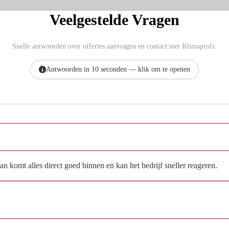
Veelgestelde Vragen
Snelle antwoorden over offertes aanvragen en contact met Klimaprofs.
Antwoorden in 10 seconden — klik om te openen
Hoe vraag ik een offerte aan bij Klimaprofs?
n komt alles direct goed binnen en kan het bedrijf sneller reageren.
Waarom moet de aanvraag via de site en niet via
direct contact?