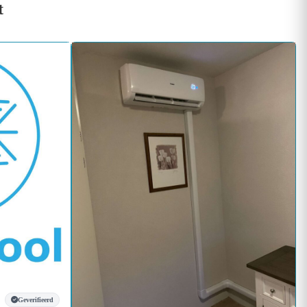
t
Geverifieerd