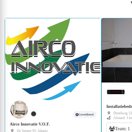
Installatiebed
Distelweg 53
Geverifieerd
Afstand: 3 k
Airco Innovatie V.O.F.
Team: 1
De Steiger 95, Almere