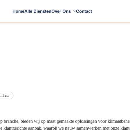
Home
Alle Diensten
Over Ons
Contact
n 1 uur
 branche, bieden wij op maat gemaakte oplossingen voor klimaatbeheers
e klantgerichte aanpak, waarbij we nauw samenwerken met onze klanten 