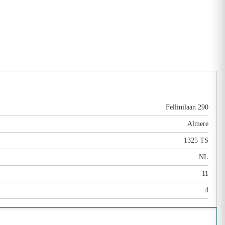
Fellinilaan 290
Almere
1325 TS
NL
11
4