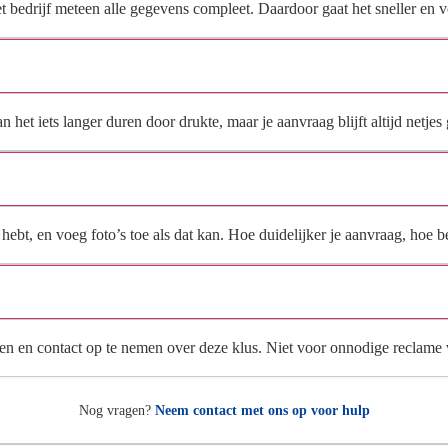
het bedrijf meteen alle gegevens compleet. Daardoor gaat het sneller en
Hoe snel krijg ik reactie op mijn aanvraag?
et iets langer duren door drukte, maar je aanvraag blijft altijd netjes 
Wat moet ik invullen voor een goede prijsindicatie?
ebt, en voeg foto’s toe als dat kan. Hoe duidelijker je aanvraag, hoe be
Wat gebeurt er met mijn gegevens na mijn aanvraag?
en en contact op te nemen over deze klus. Niet voor onnodige reclame
Nog vragen?
Neem contact met ons op voor hulp