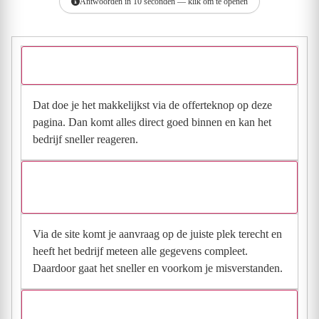
Antwoorden in 10 seconden — klik om te openen
Hoe vraag ik een offerte aan bij LBM Klimaattechniek?
Dat doe je het makkelijkst via de offerteknop op deze
pagina. Dan komt alles direct goed binnen en kan het
bedrijf sneller reageren.
Waarom moet de aanvraag via de site en niet via
direct contact?
Via de site komt je aanvraag op de juiste plek terecht en
heeft het bedrijf meteen alle gegevens compleet.
Daardoor gaat het sneller en voorkom je misverstanden.
Hoe snel krijg ik reactie op mijn aanvraag?