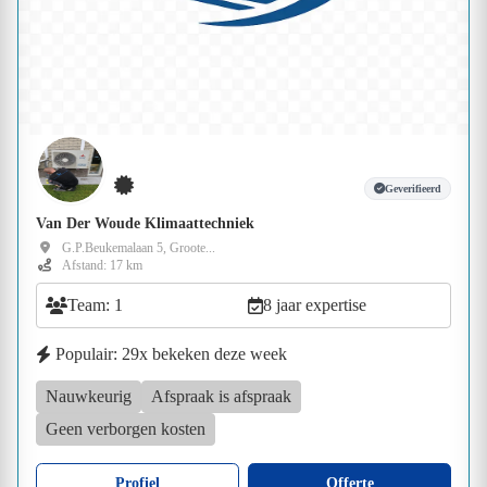
Geverifieerd
Van Der Woude Klimaattechniek
G.P.Beukemalaan 5, Groote...
Afstand: 17 km
Team: 1
8 jaar expertise
Populair: 29x bekeken deze week
Nauwkeurig
Afspraak is afspraak
Geen verborgen kosten
Profiel
Offerte