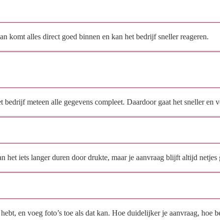
Hoe vraag ik een offerte aan bij Pro-Airco?
n komt alles direct goed binnen en kan het bedrijf sneller reageren.
Waarom moet de aanvraag via de site en niet via
direct contact?
het bedrijf meteen alle gegevens compleet. Daardoor gaat het sneller en
Hoe snel krijg ik reactie op mijn aanvraag?
et iets langer duren door drukte, maar je aanvraag blijft altijd netjes 
Wat moet ik invullen voor een goede prijsindicatie?
ebt, en voeg foto’s toe als dat kan. Hoe duidelijker je aanvraag, hoe be