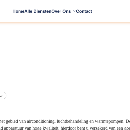
Home
Alle Diensten
Over Ons
Contact
ur
 het gebied van airconditioning, luchtbehandeling en warmtepompen. De n
itend apparatuur van hoge kwaliteit, hierdoor bent u verzekerd van een 