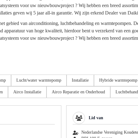
maatsysteem voor uw nieuwbouwproject ? Wij hebben een breed assorti
laties geven wij 5 jaar all-in garantie. Wij zijn erkend Dealer van Daiki
 het gebied van airconditioning, luchtbehandeling en warmtepompen. De n
itend apparatuur van hoge kwaliteit, hierdoor bent u verzekerd van een 
maatsysteem voor uw nieuwbouwproject ? Wij hebben een breed assortim
omp
Lucht/water warmtepomp
Installatie
Hybride warmtepomp
en
Airco Installatie
Airco Reparatie en Onderhoud
Luchtbehand
Lid van
Nederlandse Vereniging Koudet