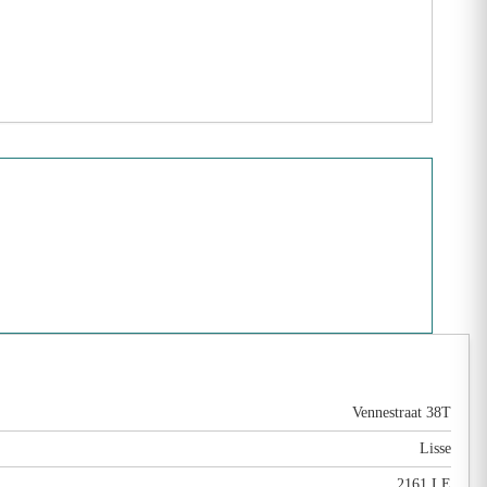
Vennestraat 38T
Lisse
2161 LE