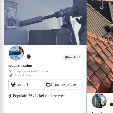
Geverifieerd
cooling-heating
Haspengouw 47-A, Maastric...
Afstand: 3 km
Team: 1
21 jaar expertise
Populair: 36x bekeken deze week