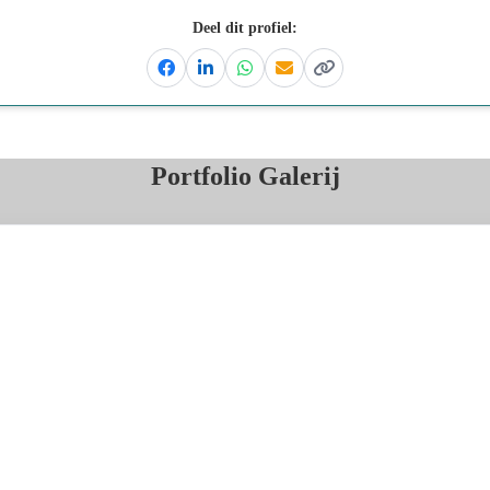
Deel dit profiel:
Facebook
Linkedin
Whatsapp
Email
Kopieer link
Portfolio Galerij