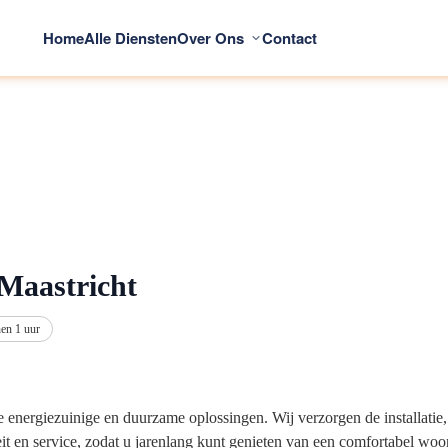
Home
Alle Diensten
Over Ons
Contact
 Maastricht
nen 1 uur
 energiezuinige en duurzame oplossingen. Wij verzorgen de installatie
 en service, zodat u jarenlang kunt genieten van een comfortabel woonk