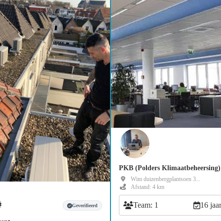
PKB (Polders Klimaatbeheersing)
Wim duizenbergplantsoen 3...
Afstand: 4 km
Team: 1
16 jaa
Geverifieerd