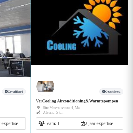
Geverifieerd
Geverifieerd
VerCooling Airconditioning&Warmtepompen
Sint Maternusstraat 4, Ma...
Afstand: 5 km
r expertise
Team: 1
2 jaar expertise