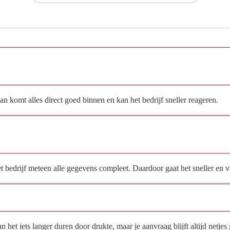
Hoe vraag ik een offerte aan bij Rs.Cooling airco, koeltechnieken
Maastricht?
n komt alles direct goed binnen en kan het bedrijf sneller reageren.
Waarom moet de aanvraag via de site en niet via
direct contact?
het bedrijf meteen alle gegevens compleet. Daardoor gaat het sneller en
Hoe snel krijg ik reactie op mijn aanvraag?
et iets langer duren door drukte, maar je aanvraag blijft altijd netjes 